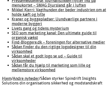
Pressemeddelelse: Journalistikken flytter ind på
menukortet – SMAG Djursland går i luften
Mikkel Kjerri: Vagthunden der beder industrien om at
holde kæft og lytte
Kraner og byggepladser: Uundværlige partnere i
moderne byggeri
Livets gang og tidens mysterium
SEO som marketing kanal: Den ultimate guide til
organisk vækst
Find-Bloggere.dk – foreningen for alternative medier
Sådan finder du den rigtige logodesigner til din
virksomhed
Sådan skal et godt logo se ud – Guide til
virksomheder
Sådan får du hjælp til marketing som lille og
mellemstore virksomhed
Hjem
/
Andre nyheder
/
Sådan styrker Spindrift Insights
Solutions din organisations sikkerhed og modstandskraft