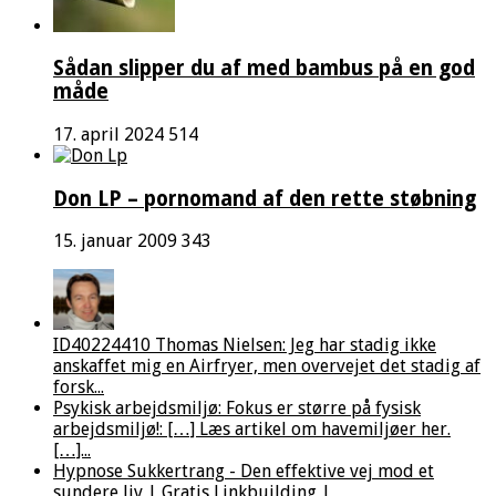
Sådan slipper du af med bambus på en god
måde
17. april 2024
514
Don LP – pornomand af den rette støbning
15. januar 2009
343
ID40224410 Thomas Nielsen: Jeg har stadig ikke
anskaffet mig en Airfryer, men overvejet det stadig af
forsk...
Psykisk arbejdsmiljø: Fokus er større på fysisk
arbejdsmiljø!: […] Læs artikel om havemiljøer her.
[…]...
Hypnose Sukkertrang - Den effektive vej mod et
sundere liv | Gratis Linkbuilding |