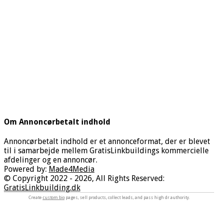
Om Annoncørbetalt indhold
Annoncørbetalt indhold er et annonceformat, der er blevet
til i samarbejde mellem GratisLinkbuildings kommercielle
afdelinger og en annoncør.
Powered by:
Made4Media
© Copyright 2022 - 2026, All Rights Reserved:
GratisLinkbuilding.dk
Create
custom bio
pages, sell products, collect leads, and pass high dr authority.