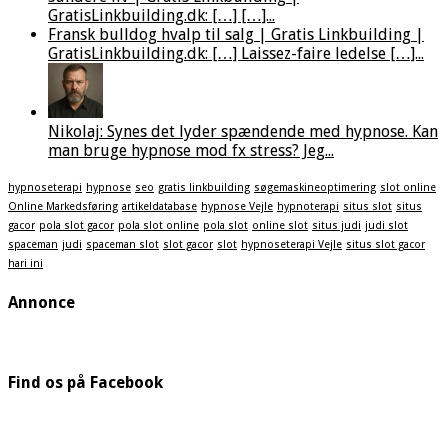
GratisLinkbuilding.dk: […] […]...
Fransk bulldog hvalp til salg | Gratis Linkbuilding |
GratisLinkbuilding.dk: […] Laissez-faire ledelse […]...
Nikolaj: Synes det lyder spændende med hypnose. Kan
man bruge hypnose mod fx stress? Jeg...
hypnoseterapi
hypnose
seo
gratis linkbuilding
søgemaskineoptimering
slot online
Online Markedsføring
artikeldatabase
hypnose Vejle
hypnoterapi
situs slot
situs
gacor
pola slot gacor
pola slot online
pola slot
online slot
situs judi
judi slot
spaceman
judi
spaceman slot
slot gacor
slot
hypnoseterapi Vejle
situs slot gacor
hari ini
Annonce
Find os på Facebook