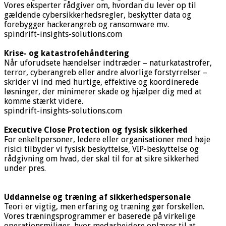
Vores eksperter rådgiver om, hvordan du lever op til
gældende cybersikkerhedsregler, beskytter data og
forebygger hackerangreb og ransomware mv.
spindrift-insights-solutions.com
Krise- og katastrofehåndtering
Når uforudsete hændelser indtræder – naturkatastrofer,
terror, cyberangreb eller andre alvorlige forstyrrelser –
skrider vi ind med hurtige, effektive og koordinerede
løsninger, der minimerer skade og hjælper dig med at
komme stærkt videre.
spindrift-insights-solutions.com
Executive Close Protection og fysisk sikkerhed
For enkeltpersoner, ledere eller organisationer med høje
risici tilbyder vi fysisk beskyttelse, VIP-beskyttelse og
rådgivning om hvad, der skal til for at sikre sikkerhed
under pres.
Uddannelse og træning af sikkerhedspersonale
Teori er vigtig, men erfaring og træning gør forskellen.
Vores træningsprogrammer er baserede på virkelige
operationsmiljøer, hvor medarbejdere oplæres til at