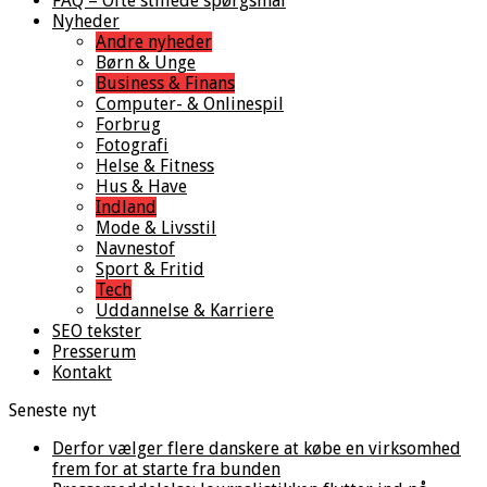
FAQ – Ofte stillede spørgsmål
Nyheder
Andre nyheder
Børn & Unge
Business & Finans
Computer- & Onlinespil
Forbrug
Fotografi
Helse & Fitness
Hus & Have
Indland
Mode & Livsstil
Navnestof
Sport & Fritid
Tech
Uddannelse & Karriere
SEO tekster
Presserum
Kontakt
Seneste nyt
Derfor vælger flere danskere at købe en virksomhed
frem for at starte fra bunden