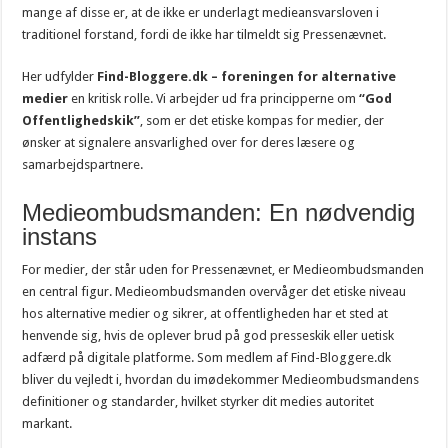
mange af disse er, at de ikke er underlagt medieansvarsloven i
traditionel forstand, fordi de ikke har tilmeldt sig Pressenævnet.
Her udfylder
Find-Bloggere.dk – foreningen for alternative
medier
en kritisk rolle. Vi arbejder ud fra principperne om
“God
Offentlighedskik”
, som er det etiske kompas for medier, der
ønsker at signalere ansvarlighed over for deres læsere og
samarbejdspartnere.
Medieombudsmanden: En nødvendig
instans
For medier, der står uden for Pressenævnet, er Medieombudsmanden
en central figur. Medieombudsmanden overvåger det etiske niveau
hos alternative medier og sikrer, at offentligheden har et sted at
henvende sig, hvis de oplever brud på god presseskik eller uetisk
adfærd på digitale platforme. Som medlem af Find-Bloggere.dk
bliver du vejledt i, hvordan du imødekommer Medieombudsmandens
definitioner og standarder, hvilket styrker dit medies autoritet
markant.