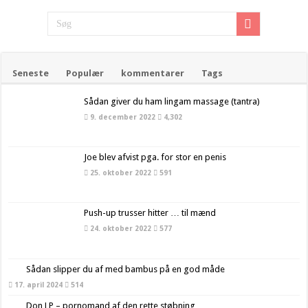
Seneste
Populær
kommentarer
Tags
Sådan giver du ham lingam massage (tantra)
9. december 2022
4,302
Joe blev afvist pga. for stor en penis
25. oktober 2022
591
Push-up trusser hitter … til mænd
24. oktober 2022
577
Sådan slipper du af med bambus på en god måde
17. april 2024
514
Don LP – pornomand af den rette støbning