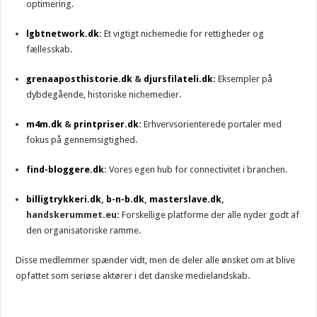
optimering.
lgbtnetwork.dk
:
Et vigtigt nichemedie for rettigheder og
fællesskab.
grenaaposthistorie.dk
&
djursfilateli.dk
:
Eksempler på
dybdegående, historiske nichemedier.
m4m.dk
&
printpriser.dk
:
Erhvervsorienterede portaler med
fokus på gennemsigtighed.
find-bloggere.dk
:
Vores egen hub for connectivitet i branchen.
billigtrykkeri.dk
,
b-n-b.dk
,
masterslave.dk
,
handskerummet.eu:
Forskellige platforme der alle nyder godt af
den organisatoriske ramme.
Disse medlemmer spænder vidt, men de deler alle ønsket om at blive
opfattet som seriøse aktører i det danske medielandskab.