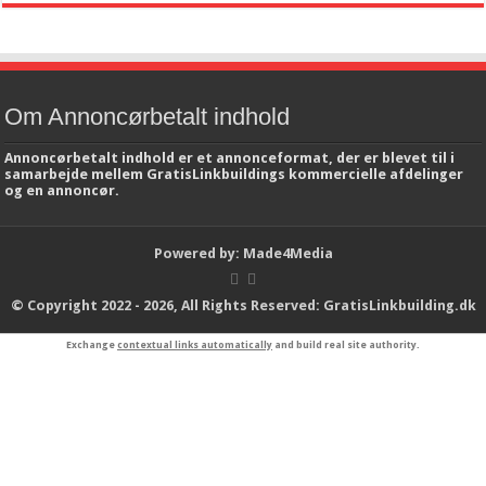
Om Annoncørbetalt indhold
Annoncørbetalt indhold er et annonceformat, der er blevet til i
samarbejde mellem GratisLinkbuildings kommercielle afdelinger
og en annoncør.
Powered by:
Made4Media
© Copyright 2022 - 2026, All Rights Reserved:
GratisLinkbuilding.dk
Exchange
contextual links automatically
and build real site authority.