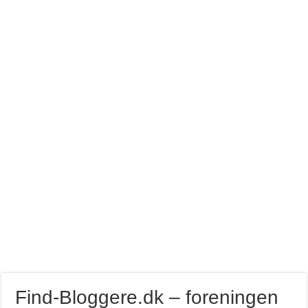
Livets gang og tidens mysterium
SEO som marketing kanal: Den ultimate guide til organisk vækst
Find-Bloggere.dk – foreningen for alternative medier
Sådan finder du den rigtige logodesigner til din virksomhed
Sådan skal et godt logo se ud – Guide til virksomheder
Sådan får du hjælp til marketing som lille og mellemstore virksomhed
Find-Bloggere.dk – foreningen