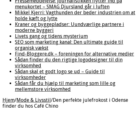
Pressemeddelelse: Journalistikken flytter ind på
menukortet – SMAG Djursland går i luften
Mikkel Kjerri: Vagthunden der beder industrien om at
holde kæft og lytte
Kraner og byggepladser: Uundværlige partnere i
moderne byggeri
Livets gang og tidens mysterium
SEO som marketing kanal: Den ultimate guide til
organisk vækst
Find-Bloggere.dk – foreningen for alternative medier
Sådan finder du den rigtige logodesigner til din
virksomhed
Sådan skal et godt logo se ud – Guide til
virksomheder
Sådan får du hjælp til marketing som lille og
mellemstore virksomhed
Hjem
/
Mode & Livsstil
/
Den perfekte julefrokost i Odense
finder du hos Café Chino