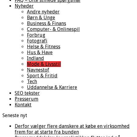
FAQ – Ofte stillede spørgsmål
Nyheder
Andre nyheder
Børn & Unge
Business & Finans
Computer- & Onlinespil
Forbrug
Fotografi
Helse & Fitness
Hus & Have
Indland
Mode & Livsstil
Navnestof
Sport & Fritid
Tech
Uddannelse & Karriere
SEO tekster
Presserum
Kontakt
Seneste nyt
Derfor vælger flere danskere at købe en virksomhed
frem for at starte fra bunden