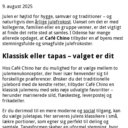
9. august 2025
Julen er højtid for hygge, samvær og traditioner – og
naturligvis den
årlige julefrokost
. Uanset om det er med
kollegerne, familien eller en gruppe venner, er det vigtigt
at finde det rette sted at samles. I Odense har mange
allerede opdaget, at
Café Chino
tilbyder en af byens mest
stemningsfulde og smagfulde julefrokoster.
Klassisk eller tapas – valget er dit
Hos Café Chino har du mulighed for at vælge mellem to
julemenukoncepter, der hver især henvender sig til
forskellige præferencer. Ønsker du det traditionelle
julebord med de kendte retter, tilbyder Café Chino en
klassisk julemenu med seks nøje udvalgte favoritter –
herunder marinerede sild, flæskesteg, leverpostej og
frikadeller.
Er du derimod til en mere moderne og
social
tilgang, kan
du vælge juletapas. Her serveres julens klassikere i små,
lækre portioner, som egner sig perfekt til deling og
samtale. Tapasformen skaber en uformel stemning, hvor