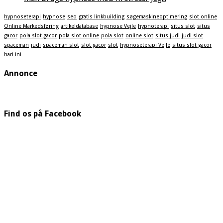
hypnoseterapi
hypnose
seo
gratis linkbuilding
søgemaskineoptimering
slot online
Online Markedsføring
artikeldatabase
hypnose Vejle
hypnoterapi
situs slot
situs
gacor
pola slot gacor
pola slot online
pola slot
online slot
situs judi
judi slot
spaceman
judi
spaceman slot
slot gacor
slot
hypnoseterapi Vejle
situs slot gacor
hari ini
Annonce
Find os på Facebook