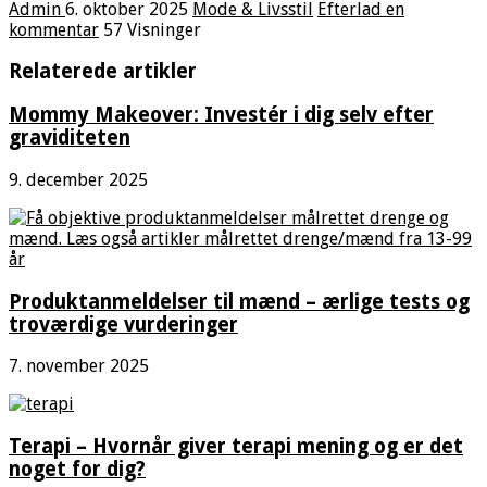
Admin
6. oktober 2025
Mode & Livsstil
Efterlad en
kommentar
57 Visninger
Relaterede artikler
Mommy Makeover: Investér i dig selv efter
graviditeten
9. december 2025
Produktanmeldelser til mænd – ærlige tests og
troværdige vurderinger
7. november 2025
Terapi – Hvornår giver terapi mening og er det
noget for dig?