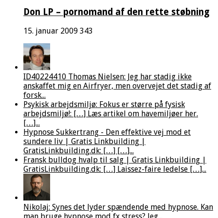
Don LP – pornomand af den rette støbning
15. januar 2009
343
ID40224410 Thomas Nielsen: Jeg har stadig ikke
anskaffet mig en Airfryer, men overvejet det stadig af
forsk...
Psykisk arbejdsmiljø: Fokus er større på fysisk
arbejdsmiljø!: […] Læs artikel om havemiljøer her.
[…]...
Hypnose Sukkertrang - Den effektive vej mod et
sundere liv | Gratis Linkbuilding |
GratisLinkbuilding.dk: […] […]...
Fransk bulldog hvalp til salg | Gratis Linkbuilding |
GratisLinkbuilding.dk: […] Laissez-faire ledelse […]...
Nikolaj: Synes det lyder spændende med hypnose. Kan
man bruge hypnose mod fx stress? Jeg...