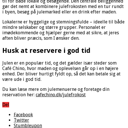
til for både lokale og besøgende. Den centrale beliggenhed
gør det nemt at kombinere julefrokosten med en tur rundt
i byen, besøg på julemarked eller en drink efter maden.
Lokalerne er hyggelige og stemningsfulde – ideelle til både
mindre selskaber og større grupper. Personalet er
imødekommende og hjælper gerne med at sikre, at jeres
aften bliver præcis, som I ønsker den.
Husk at reservere i god tid
Julen er en populær tid, og det gælder især steder som
Café Chino, hvor maden og oplevelsen går op i en højere
enhed. Der bliver hurtigt fyldt op, så det kan betale sig at
være ude i god tid.
Du kan læse mere om julemenuerne og foretage din
reservation her:
cafechino.dk/julefrokost
Del
Facebook
Twitter
Stumbleupon