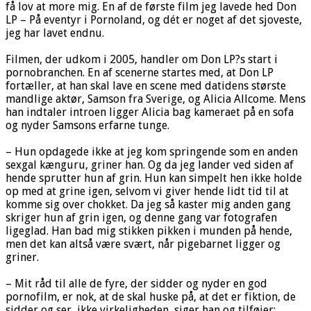
få lov at more mig. En af de første film jeg lavede hed Don
LP – På eventyr i Pornoland, og dét er noget af det sjoveste,
jeg har lavet endnu.
Filmen, der udkom i 2005, handler om Don LP?s start i
pornobranchen. En af scenerne startes med, at Don LP
fortæller, at han skal lave en scene med datidens største
mandlige aktør, Samson fra Sverige, og Alicia Allcome. Mens
han indtaler introen ligger Alicia bag kameraet på en sofa
og nyder Samsons erfarne tunge.
– Hun opdagede ikke at jeg kom springende som en anden
sexgal kænguru, griner han. Og da jeg lander ved siden af
hende sprutter hun af grin. Hun kan simpelt hen ikke holde
op med at grine igen, selvom vi giver hende lidt tid til at
komme sig over chokket. Da jeg så kaster mig anden gang
skriger hun af grin igen, og denne gang var fotografen
ligeglad. Han bad mig stikken pikken i munden på hende,
men det kan altså være svært, når pigebarnet ligger og
griner.
– Mit råd til alle de fyre, der sidder og nyder en god
pornofilm, er nok, at de skal huske på, at det er fiktion, de
sidder og ser, ikke virkeligheden, siger han og tilføjer: