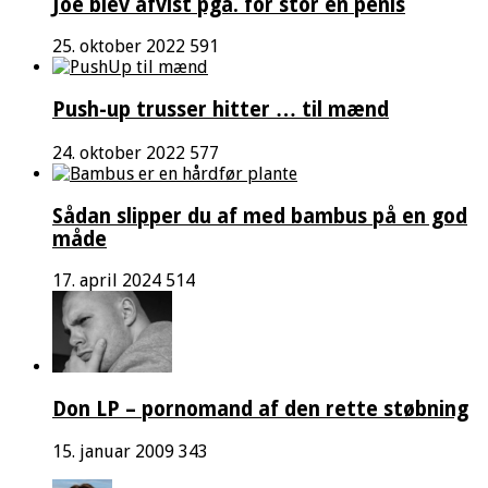
Joe blev afvist pga. for stor en penis
25. oktober 2022
591
Push-up trusser hitter … til mænd
24. oktober 2022
577
Sådan slipper du af med bambus på en god
måde
17. april 2024
514
Don LP – pornomand af den rette støbning
15. januar 2009
343