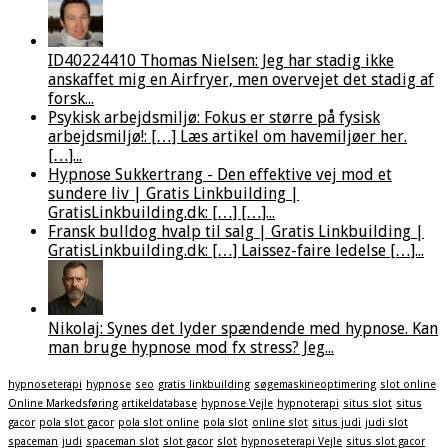
ID40224410 Thomas Nielsen: Jeg har stadig ikke
anskaffet mig en Airfryer, men overvejet det stadig af
forsk...
Psykisk arbejdsmiljø: Fokus er større på fysisk
arbejdsmiljø!: […] Læs artikel om havemiljøer her.
[…]...
Hypnose Sukkertrang - Den effektive vej mod et
sundere liv | Gratis Linkbuilding |
GratisLinkbuilding.dk: […] […]...
Fransk bulldog hvalp til salg | Gratis Linkbuilding |
GratisLinkbuilding.dk: […] Laissez-faire ledelse […]...
Nikolaj: Synes det lyder spændende med hypnose. Kan
man bruge hypnose mod fx stress? Jeg...
hypnoseterapi
hypnose
seo
gratis linkbuilding
søgemaskineoptimering
slot online
Online Markedsføring
artikeldatabase
hypnose Vejle
hypnoterapi
situs slot
situs
gacor
pola slot gacor
pola slot online
pola slot
online slot
situs judi
judi slot
spaceman
judi
spaceman slot
slot gacor
slot
hypnoseterapi Vejle
situs slot gacor