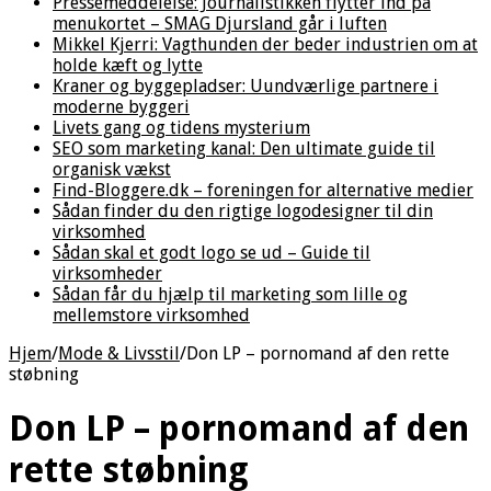
Pressemeddelelse: Journalistikken flytter ind på
menukortet – SMAG Djursland går i luften
Mikkel Kjerri: Vagthunden der beder industrien om at
holde kæft og lytte
Kraner og byggepladser: Uundværlige partnere i
moderne byggeri
Livets gang og tidens mysterium
SEO som marketing kanal: Den ultimate guide til
organisk vækst
Find-Bloggere.dk – foreningen for alternative medier
Sådan finder du den rigtige logodesigner til din
virksomhed
Sådan skal et godt logo se ud – Guide til
virksomheder
Sådan får du hjælp til marketing som lille og
mellemstore virksomhed
Hjem
/
Mode & Livsstil
/
Don LP – pornomand af den rette
støbning
Don LP – pornomand af den
rette støbning