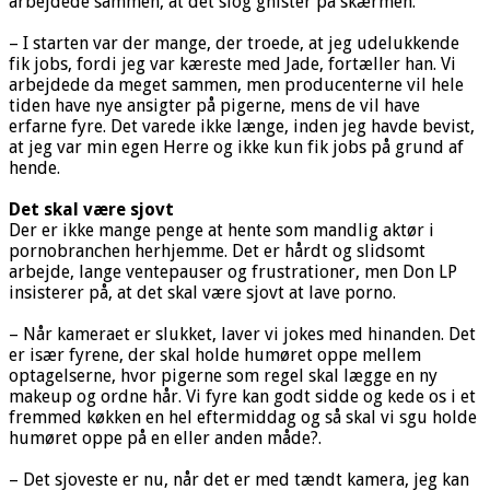
arbejdede sammen, at det slog gnister på skærmen.
– I starten var der mange, der troede, at jeg udelukkende
fik jobs, fordi jeg var kæreste med Jade, fortæller han. Vi
arbejdede da meget sammen, men producenterne vil hele
tiden have nye ansigter på pigerne, mens de vil have
erfarne fyre. Det varede ikke længe, inden jeg havde bevist,
at jeg var min egen Herre og ikke kun fik jobs på grund af
hende.
Det skal være sjovt
Der er ikke mange penge at hente som mandlig aktør i
pornobranchen herhjemme. Det er hårdt og slidsomt
arbejde, lange ventepauser og frustrationer, men Don LP
insisterer på, at det skal være sjovt at lave porno.
– Når kameraet er slukket, laver vi jokes med hinanden. Det
er især fyrene, der skal holde humøret oppe mellem
optagelserne, hvor pigerne som regel skal lægge en ny
makeup og ordne hår. Vi fyre kan godt sidde og kede os i et
fremmed køkken en hel eftermiddag og så skal vi sgu holde
humøret oppe på en eller anden måde?.
– Det sjoveste er nu, når det er med tændt kamera, jeg kan