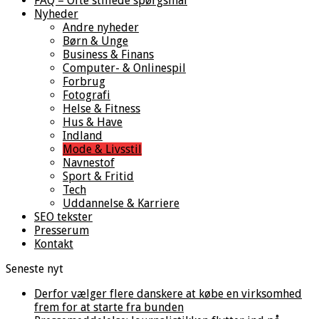
FAQ – Ofte stillede spørgsmål
Nyheder
Andre nyheder
Børn & Unge
Business & Finans
Computer- & Onlinespil
Forbrug
Fotografi
Helse & Fitness
Hus & Have
Indland
Mode & Livsstil
Navnestof
Sport & Fritid
Tech
Uddannelse & Karriere
SEO tekster
Presserum
Kontakt
Seneste nyt
Derfor vælger flere danskere at købe en virksomhed
frem for at starte fra bunden