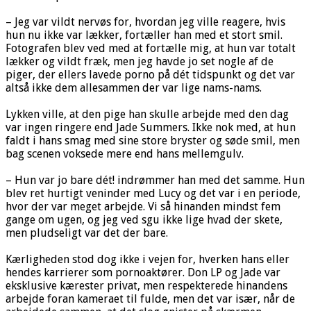
– Jeg var vildt nervøs for, hvordan jeg ville reagere, hvis
hun nu ikke var lækker, fortæller han med et stort smil.
Fotografen blev ved med at fortælle mig, at hun var totalt
lækker og vildt fræk, men jeg havde jo set nogle af de
piger, der ellers lavede porno på dét tidspunkt og det var
altså ikke dem allesammen der var lige nams-nams.
Lykken ville, at den pige han skulle arbejde med den dag
var ingen ringere end Jade Summers. Ikke nok med, at hun
faldt i hans smag med sine store bryster og søde smil, men
bag scenen voksede mere end hans mellemgulv.
– Hun var jo bare dét! indrømmer han med det samme. Hun
blev ret hurtigt veninder med Lucy og det var i en periode,
hvor der var meget arbejde. Vi så hinanden mindst fem
gange om ugen, og jeg ved sgu ikke lige hvad der skete,
men pludseligt var det der bare.
Kærligheden stod dog ikke i vejen for, hverken hans eller
hendes karrierer som pornoaktører. Don LP og Jade var
eksklusive kærester privat, men respekterede hinandens
arbejde foran kameraet til fulde, men det var især, når de