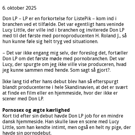
6. oktober 2025
Don LP – LP er en forkortelse for ListePik – kom ind i
branchen ved et tilfælde. Det var egentligt hans veninde
Lucy Little, der ville ind i branchen og inviterede Don LP
med til det første med pornoproducenten H. Roland J., så
hun kunne føle sig helt tryg ved situationen.
– Det var ikke engang mig selv, der foreslog det, fortæller
Don LP om det første møde med pornobranchen. Det var
Lucy, der spurgte om jeg ikke ville vise produceren, hvad
jeg kunne sammen med hende. Som sagt så gjort?.
Ikke lang tid efter hans debut blev han så efterspurgt
blandt producenterne i hele Skandinavien, at det er svært
at finde en film eller en hjemmeside, hvor der ikke er
scener med Don LP.
Pornosex og ægte kærlighed
Kort tid efter sin debut havde Don LP job for en mindre
dansk hjemmeside. Han skulle lave en scene med Lucy
Little, som han kendte intimt, men også en helt ny pige, der
havde sin pornodebut.