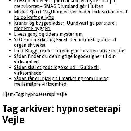
Pressemeddelelse: Journalistikken flytter ind på
menukortet – SMAG Djursland går i luften
Mikkel Kjerri: Vagthunden der beder industrien om at
holde kæft og lytte
Kraner og byggepladser: Uundværlige partnere i
moderne byggeri
Livets gang og tidens mysterium
SEO som marketing kanal: Den ultimate guide til
organisk vækst
Find-Bloggere.dk – foreningen for alternative medier
Sådan finder du den rigtige logodesigner til din
virksomhed
Sådan skal et godt logo se ud – Guide til
virksomheder
Sådan får du hjælp til marketing som lille og
mellemstore virksomhed
Hjem
/
Tag:
hypnoseterapi Vejle
Tag arkiver:
hypnoseterapi
Vejle