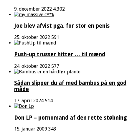
9. december 2022
4,302
Joe blev afvist pga. for stor en penis
25. oktober 2022
591
Push-up trusser hitter … til mænd
24. oktober 2022
577
Sådan slipper du af med bambus på en god
måde
17. april 2024
514
Don LP – pornomand af den rette støbning
15. januar 2009
343