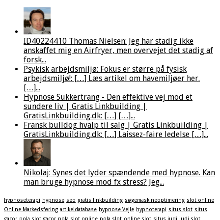
ID40224410 Thomas Nielsen: Jeg har stadig ikke
anskaffet mig en Airfryer, men overvejet det stadig af
forsk...
Psykisk arbejdsmiljø: Fokus er større på fysisk
arbejdsmiljø!: […] Læs artikel om havemiljøer her.
[…]...
Hypnose Sukkertrang - Den effektive vej mod et
sundere liv | Gratis Linkbuilding |
GratisLinkbuilding.dk: […] […]...
Fransk bulldog hvalp til salg | Gratis Linkbuilding |
GratisLinkbuilding.dk: […] Laissez-faire ledelse […]...
Nikolaj: Synes det lyder spændende med hypnose. Kan
man bruge hypnose mod fx stress? Jeg...
hypnoseterapi
hypnose
seo
gratis linkbuilding
søgemaskineoptimering
slot online
Online Markedsføring
artikeldatabase
hypnose Vejle
hypnoterapi
situs slot
situs
gacor
pola slot gacor
pola slot online
pola slot
online slot
situs judi
judi slot