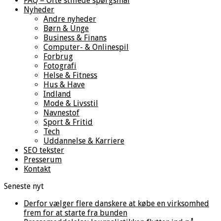
FAQ – Ofte stillede spørgsmål
Nyheder
Andre nyheder
Børn & Unge
Business & Finans
Computer- & Onlinespil
Forbrug
Fotografi
Helse & Fitness
Hus & Have
Indland
Mode & Livsstil
Navnestof
Sport & Fritid
Tech
Uddannelse & Karriere
SEO tekster
Presserum
Kontakt
Seneste nyt
Derfor vælger flere danskere at købe en virksomhed
frem for at starte fra bunden