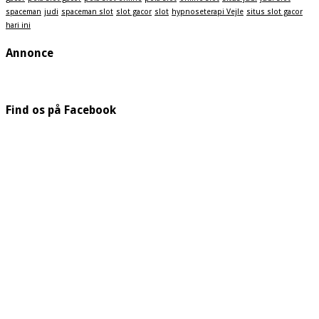
spaceman
judi
spaceman slot
slot gacor
slot
hypnoseterapi Vejle
situs slot gacor
hari ini
Annonce
Find os på Facebook