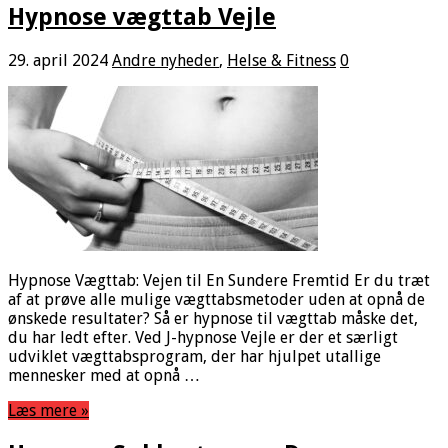
Hypnose vægttab Vejle
29. april 2024
Andre nyheder
,
Helse & Fitness
0
Hypnose Vægttab: Vejen til En Sundere Fremtid Er du træt
af at prøve alle mulige vægttabsmetoder uden at opnå de
ønskede resultater? Så er hypnose til vægttab måske det,
du har ledt efter. Ved J-hypnose Vejle er der et særligt
udviklet vægttabsprogram, der har hjulpet utallige
mennesker med at opnå …
Læs mere »