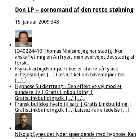
Don LP – pornomand af den rette støbning
15. januar 2009
343
ID40224410 Thomas Nielsen: Jeg har stadig ikke
anskaffet mig en Airfryer, men overvejet det stadig af
forsk...
Psykisk arbejdsmiljø: Fokus er større på fysisk
arbejdsmiljø!: […] Læs artikel om havemiljøer her.
[…]...
Hypnose Sukkertrang - Den effektive vej mod et
sundere liv | Gratis Linkbuilding |
GratisLinkbuilding.dk: […] […]...
Fransk bulldog hvalp til salg | Gratis Linkbuilding |
GratisLinkbuilding.dk: […] Laissez-faire ledelse […]...
Nikolaj: Synes det lyder spændende med hypnose. Kan