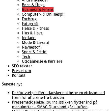
Andre nyheder
Børn & Unge
Business & Finans
Computer- & Onlinespil
Forbrug
Fotografi
Helse & Fitness
Hus & Have
Indland
Mode & Livsstil
Navnestof
Sport & Fritid
Tech
Uddannelse & Karriere
SEO tekster
Presserum
Kontakt
Seneste nyt
Derfor vælger flere danskere at købe en virksomhed
frem for at starte fra bunden
Pressemeddelelse: Journalistikken flytter ind på
menukortet – SMAG Djursland går i luften