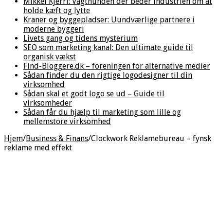
Mikkel Kjerri: Vagthunden der beder industrien om at
holde kæft og lytte
Kraner og byggepladser: Uundværlige partnere i
moderne byggeri
Livets gang og tidens mysterium
SEO som marketing kanal: Den ultimate guide til
organisk vækst
Find-Bloggere.dk – foreningen for alternative medier
Sådan finder du den rigtige logodesigner til din
virksomhed
Sådan skal et godt logo se ud – Guide til
virksomheder
Sådan får du hjælp til marketing som lille og
mellemstore virksomhed
Hjem
/
Business & Finans
/
Clockwork Reklamebureau – fynsk
reklame med effekt