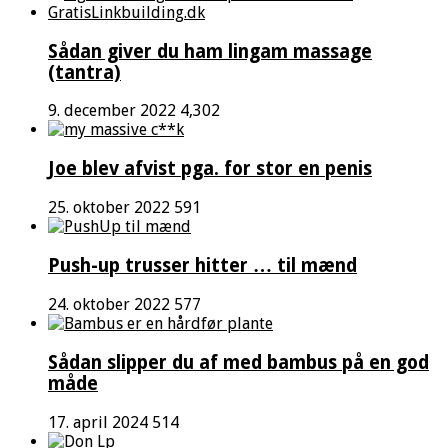
Sådan giver du ham lingam massage
(tantra)
9. december 2022
4,302
Joe blev afvist pga. for stor en penis
25. oktober 2022
591
Push-up trusser hitter … til mænd
24. oktober 2022
577
Sådan slipper du af med bambus på en god
måde
17. april 2024
514