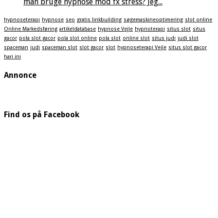
man bruge hypnose mod fx stress? Jeg...
hypnoseterapi
hypnose
seo
gratis linkbuilding
søgemaskineoptimering
slot online
Online Markedsføring
artikeldatabase
hypnose Vejle
hypnoterapi
situs slot
situs
gacor
pola slot gacor
pola slot online
pola slot
online slot
situs judi
judi slot
spaceman
judi
spaceman slot
slot gacor
slot
hypnoseterapi Vejle
situs slot gacor
hari ini
Annonce
Find os på Facebook