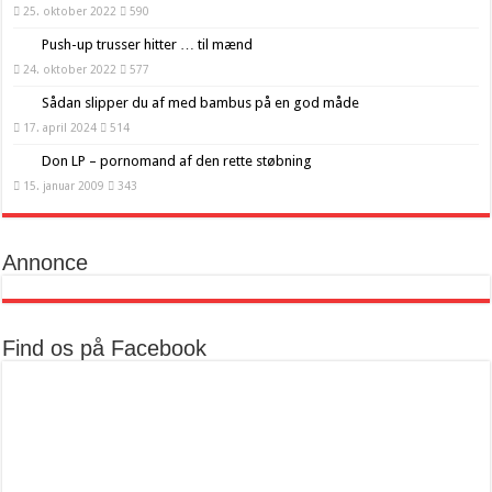
25. oktober 2022
590
Push-up trusser hitter … til mænd
24. oktober 2022
577
Sådan slipper du af med bambus på en god måde
17. april 2024
514
Don LP – pornomand af den rette støbning
15. januar 2009
343
Annonce
Find os på Facebook