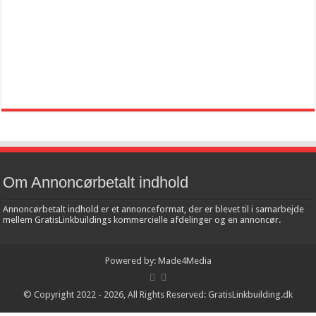
Om Annoncørbetalt indhold
Annoncørbetalt indhold er et annonceformat, der er blevet til i samarbejde
mellem GratisLinkbuildings kommercielle afdelinger og en annoncør.
Powered by:
Made4Media
© Copyright 2022 - 2026, All Rights Reserved:
GratisLinkbuilding.dk