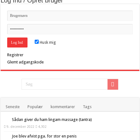
Log Ind / Opret bruger
Husk mig
Registrer
Glemt adgangskode
Seneste
Populær
kommentarer
Tags
Sådan giver du ham lingam massage (tantra)
9. december 2022
4,302
Joe blev afvist pga. for stor en penis