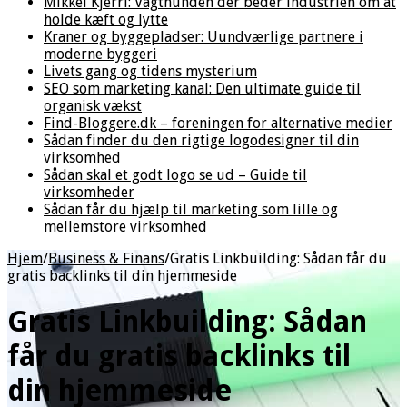
Mikkel Kjerri: Vagthunden der beder industrien om at
holde kæft og lytte
Kraner og byggepladser: Uundværlige partnere i
moderne byggeri
Livets gang og tidens mysterium
SEO som marketing kanal: Den ultimate guide til
organisk vækst
Find-Bloggere.dk – foreningen for alternative medier
Sådan finder du den rigtige logodesigner til din
virksomhed
Sådan skal et godt logo se ud – Guide til
virksomheder
Sådan får du hjælp til marketing som lille og
mellemstore virksomhed
Hjem
/
Business & Finans
/
Gratis Linkbuilding: Sådan får du
gratis backlinks til din hjemmeside
Gratis Linkbuilding: Sådan
får du gratis backlinks til
din hjemmeside