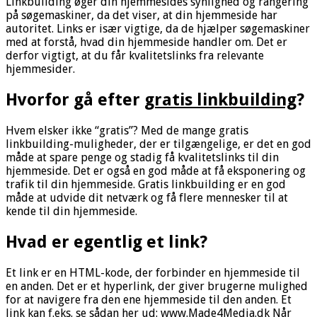
Linkbuilding øger din hjemmesides synlighed og rangering
på søgemaskiner, da det viser, at din hjemmeside har
autoritet. Links er især vigtige, da de hjælper søgemaskiner
med at forstå, hvad din hjemmeside handler om. Det er
derfor vigtigt, at du får kvalitetslinks fra relevante
hjemmesider.
Hvorfor gå efter
gratis linkbuilding
?
Hvem elsker ikke “gratis”? Med de mange gratis
linkbuilding-muligheder, der er tilgængelige, er det en god
måde at spare penge og stadig få kvalitetslinks til din
hjemmeside. Det er også en god måde at få eksponering og
trafik til din hjemmeside. Gratis linkbuilding er en god
måde at udvide dit netværk og få flere mennesker til at
kende til din hjemmeside.
Hvad er egentlig et link?
Et link er en HTML-kode, der forbinder en hjemmeside til
en anden. Det er et hyperlink, der giver brugerne mulighed
for at navigere fra den ene hjemmeside til den anden. Et
link kan f.eks. se sådan her ud:
www.Made4Media.dk
Når