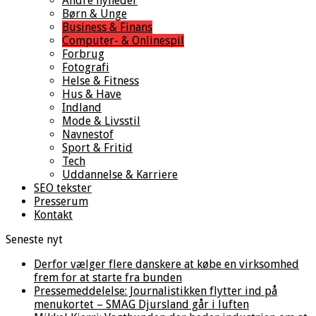
Andre nyheder
Børn & Unge
Business & Finans
Computer- & Onlinespil
Forbrug
Fotografi
Helse & Fitness
Hus & Have
Indland
Mode & Livsstil
Navnestof
Sport & Fritid
Tech
Uddannelse & Karriere
SEO tekster
Presserum
Kontakt
Seneste nyt
Derfor vælger flere danskere at købe en virksomhed
frem for at starte fra bunden
Pressemeddelelse: Journalistikken flytter ind på
menukortet – SMAG Djursland går i luften