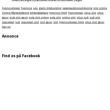
hypnoseterapi
hypnose
seo
gratis linkbuilding
søgemaskineoptimering
slot online
Online Markedsføring
artikeldatabase
hypnose Vejle
hypnoterapi
situs slot
situs
gacor
pola slot gacor
pola slot online
pola slot
online slot
situs judi
judi slot
spaceman
judi
spaceman slot
slot gacor
slot
hypnoseterapi Vejle
situs slot gacor
hari ini
Annonce
Find os på Facebook