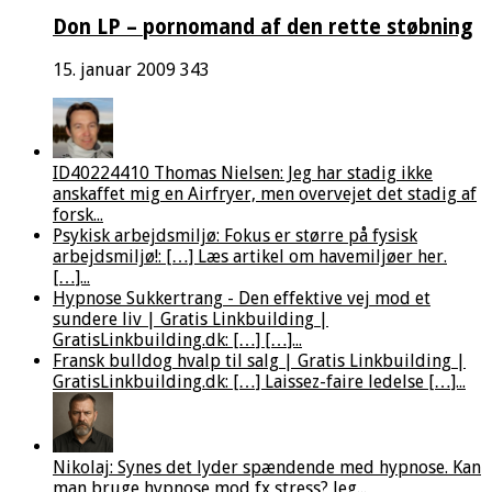
Don LP – pornomand af den rette støbning
15. januar 2009
343
ID40224410 Thomas Nielsen: Jeg har stadig ikke
anskaffet mig en Airfryer, men overvejet det stadig af
forsk...
Psykisk arbejdsmiljø: Fokus er større på fysisk
arbejdsmiljø!: […] Læs artikel om havemiljøer her.
[…]...
Hypnose Sukkertrang - Den effektive vej mod et
sundere liv | Gratis Linkbuilding |
GratisLinkbuilding.dk: […] […]...
Fransk bulldog hvalp til salg | Gratis Linkbuilding |
GratisLinkbuilding.dk: […] Laissez-faire ledelse […]...
Nikolaj: Synes det lyder spændende med hypnose. Kan
man bruge hypnose mod fx stress? Jeg...