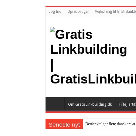
Log Ind
Opret bruger
Vejledning til GratisLink
Om GratisLinkbuilding.dk
Tilføj artik
Seneste nyt
Derfor vælger flere danskere at
Pressemeddelelse: Journalistik