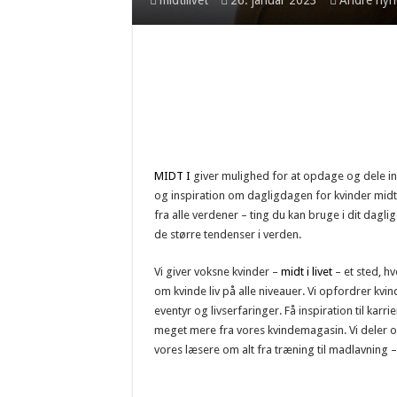
midtilivet
26. januar 2023
Andre nyh
MIDT I
giver mulighed for at opdage og dele ins
og inspiration om dagligdagen for kvinder midt i 
fra alle verdener – ting du kan bruge i dit dagli
de større tendenser i verden.
Vi giver voksne kvinder –
midt i livet
– et sted, h
om kvinde liv på alle niveauer. Vi opfordrer kvin
eventyr og livserfaringer. Få inspiration til karr
meget mere fra vores kvindemagasin. Vi deler ople
vores læsere om alt fra træning til madlavning 