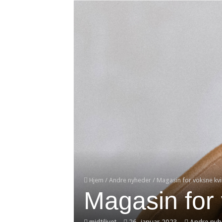
Mikkel Kjerri: Vagthunden der 
Kraner og byggepladser: Uundv
Livets gang og tidens mysteri
SEO som marketing kanal: Den 
Find-Bloggere.dk – foreningen 
Sådan finder du den rigtige lo
Sådan skal et godt logo se ud 
Sådan får du hjælp til marketi
Hjem
/
Andre nyheder
/
Magasin for voksne kvin
Magasin for 