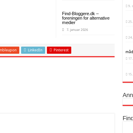
9.
Find-Bloggere.dk –
foreningen for alternative
medier
25.
7. januar 2026
24.
mbleupon
LinkedIn
Pinterest
måd
17.
15.
Ann
Fin