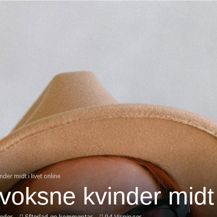
beder industrien om at holde kæft og lytte
ærlige partnere i moderne byggeri
um
ultimate guide til organisk vækst
for alternative medier
godesigner til din virksomhed
– Guide til virksomheder
ng som lille og mellemstore virksomhed
der midt i livet online
voksne kvinder midt i