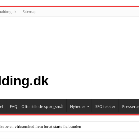
building.dk
Sitemap
el
FAQ – Ofte stillede spørgsmål
Nyheder
SEO tekster
Presseru
 købe en virksomhed frem for at starte fra bunden
ken flytter ind på menukortet – SMAG Djursland går i luften