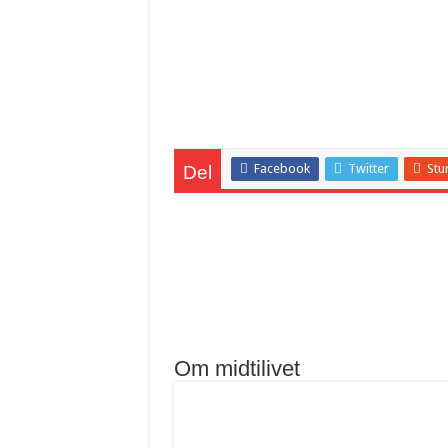
Facebook
Twitter
Stu
Del
Om midtilivet