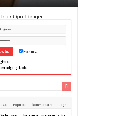
 Ind / Opret bruger
Husk mig
gistrer
emt adgangskode
este
Populær
kommentarer
Tags
Sådan giver du ham lingam massage (tantra)