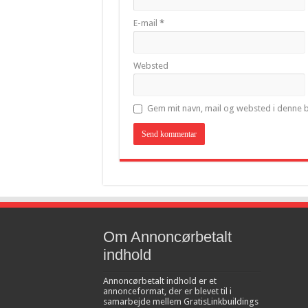
E-mail
*
Websted
Gem mit navn, mail og websted i denne 
Om Annoncørbetalt
indhold
Annoncørbetalt indhold er et
annonceformat, der er blevet til i
samarbejde mellem GratisLinkbuildings