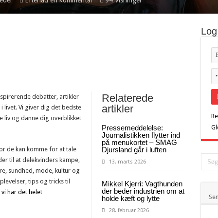
eder
Efterlad en kommentar
94 Visninger
Log
Relaterede
pirerende debatter, artikler
artikler
livet. Vi giver dig det bedste
Re
ge liv og danne dig overblikket
Pressemeddelelse:
Gl
Journalistikken flytter ind
på menukortet – SMAG
vor de kan komme for at tale
Djursland går i luften
der til at delekvinders kampe,
13. marts 2026
iere, sundhed, mode, kultur og
velser, tips og tricks til
Mikkel Kjerri: Vagthunden
der beder industrien om at
–
vi har det hele!
Sen
holde kæft og lytte
28. februar 2026