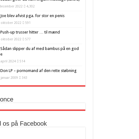
 december 2022
4,302
Joe blev afvist pga. for stor en penis
 oktober 2022
591
Push-up trusser hitter … til mænd
 oktober 2022
577
Sådan slipper du af med bambus på en god
e
 april 2024
514
Don LP – pornomand af den rette støbning
 januar 2009
343
once
d os på Facebook