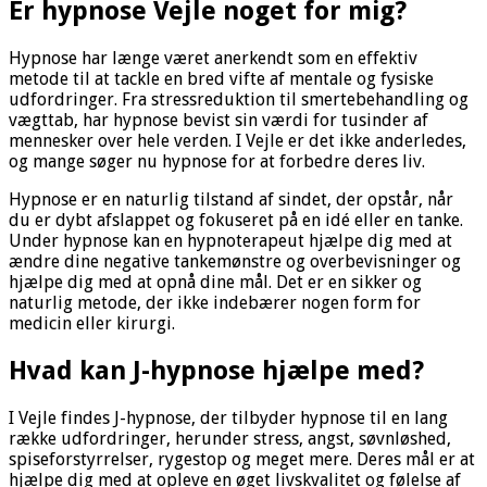
Er hypnose Vejle noget for mig?
Hypnose har længe været anerkendt som en effektiv
metode til at tackle en bred vifte af mentale og fysiske
udfordringer. Fra stressreduktion til smertebehandling og
vægttab, har hypnose bevist sin værdi for tusinder af
mennesker over hele verden. I Vejle er det ikke anderledes,
og mange søger nu hypnose for at forbedre deres liv.
Hypnose er en naturlig tilstand af sindet, der opstår, når
du er dybt afslappet og fokuseret på en idé eller en tanke.
Under hypnose kan en hypnoterapeut hjælpe dig med at
ændre dine negative tankemønstre og overbevisninger og
hjælpe dig med at opnå dine mål. Det er en sikker og
naturlig metode, der ikke indebærer nogen form for
medicin eller kirurgi.
Hvad kan J-hypnose hjælpe med?
I Vejle findes J-hypnose, der tilbyder hypnose til en lang
række udfordringer, herunder stress, angst, søvnløshed,
spiseforstyrrelser, rygestop og meget mere. Deres mål er at
hjælpe dig med at opleve en øget livskvalitet og følelse af