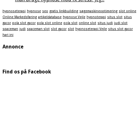
hypnoseterapi
hypnose
seo
gratis linkbuilding
søgemaskineoptimering
slot online
Online Markedsføring
artikeldatabase
hypnose Vejle
hypnoterapi
situs slot
situs
gacor
pola slot gacor
pola slot online
pola slot
online slot
situs judi
judi slot
spaceman
judi
spaceman slot
slot gacor
slot
hypnoseterapi Vejle
situs slot gacor
hari ini
Annonce
Find os på Facebook