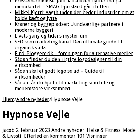
Pressemeddelelse: Journalistikken flytter ind på
menukortet – SMAG Djursland går i luften
Mikkel Kjerri: Vagthunden der beder industrien om at
holde kæft og lytte
Kraner og byggepladser: Uundværlige partnere i
moderne byggeri
Livets gang og tidens mysterium
SEO som marketing kanal: Den ultimate guide til
organisk vækst
Find-Bloggere.dk – foreningen for alternative medier
Sådan finder du den rigtige logodesigner til din
virksomhed
Sådan skal et godt logo se ud – Guide til
virksomheder
Sådan får du hjælp til marketing som lille og
mellemstore virksomhed
Hjem
/
Andre nyheder
/
Hypnose Vejle
Hypnose Vejle
jacob
2. februar 2023
Andre nyheder
,
Helse & Fitness
,
Mode
& Livsstil
Efterlad en kommentar
101 Visninger