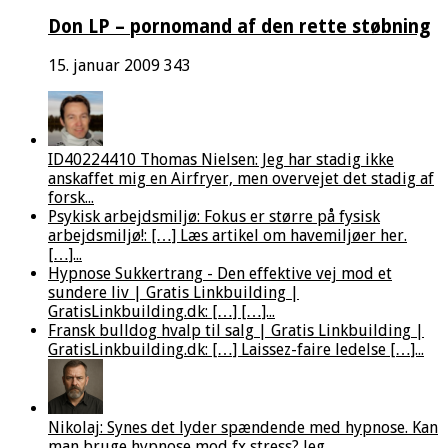
Don LP – pornomand af den rette støbning
15. januar 2009
343
ID40224410 Thomas Nielsen: Jeg har stadig ikke
anskaffet mig en Airfryer, men overvejet det stadig af
forsk...
Psykisk arbejdsmiljø: Fokus er større på fysisk
arbejdsmiljø!: […] Læs artikel om havemiljøer her.
[…]...
Hypnose Sukkertrang - Den effektive vej mod et
sundere liv | Gratis Linkbuilding |
GratisLinkbuilding.dk: […] […]...
Fransk bulldog hvalp til salg | Gratis Linkbuilding |
GratisLinkbuilding.dk: […] Laissez-faire ledelse […]...
Nikolaj: Synes det lyder spændende med hypnose. Kan
man bruge hypnose mod fx stress? Jeg...