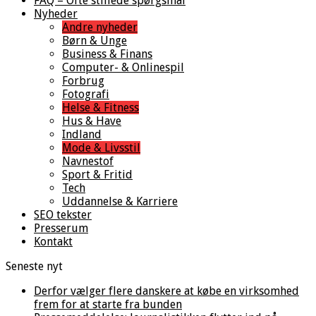
FAQ – Ofte stillede spørgsmål
Nyheder
Andre nyheder
Børn & Unge
Business & Finans
Computer- & Onlinespil
Forbrug
Fotografi
Helse & Fitness
Hus & Have
Indland
Mode & Livsstil
Navnestof
Sport & Fritid
Tech
Uddannelse & Karriere
SEO tekster
Presserum
Kontakt
Seneste nyt
Derfor vælger flere danskere at købe en virksomhed
frem for at starte fra bunden