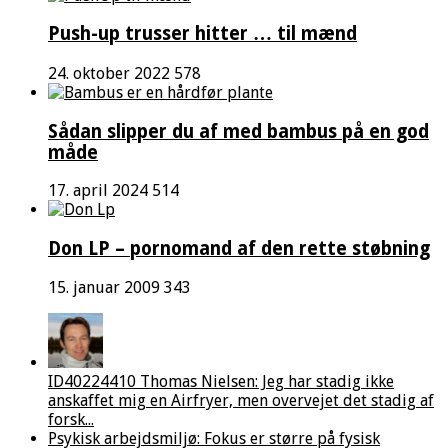
Push-up trusser hitter … til mænd
24. oktober 2022
578
Sådan slipper du af med bambus på en god
måde
17. april 2024
514
Don LP – pornomand af den rette støbning
15. januar 2009
343
ID40224410 Thomas Nielsen: Jeg har stadig ikke
anskaffet mig en Airfryer, men overvejet det stadig af
forsk...
Psykisk arbejdsmiljø: Fokus er større på fysisk