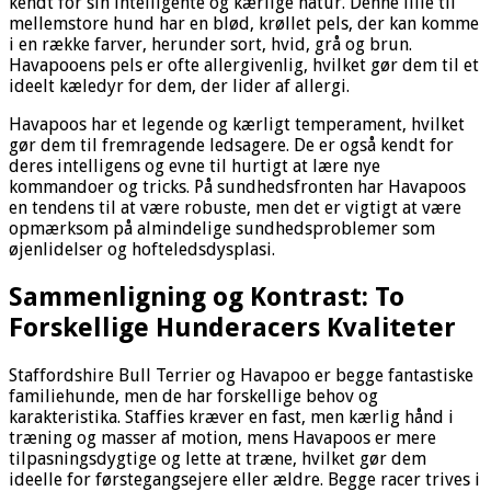
kendt for sin intelligente og kærlige natur. Denne lille til
mellemstore hund har en blød, krøllet pels, der kan komme
i en række farver, herunder sort, hvid, grå og brun.
Havapooens pels er ofte allergivenlig, hvilket gør dem til et
ideelt kæledyr for dem, der lider af allergi.
Havapoos har et legende og kærligt temperament, hvilket
gør dem til fremragende ledsagere. De er også kendt for
deres intelligens og evne til hurtigt at lære nye
kommandoer og tricks. På sundhedsfronten har Havapoos
en tendens til at være robuste, men det er vigtigt at være
opmærksom på almindelige sundhedsproblemer som
øjenlidelser og hofteledsdysplasi.
Sammenligning og Kontrast: To
Forskellige Hunderacers Kvaliteter
Staffordshire Bull Terrier og Havapoo er begge fantastiske
familiehunde, men de har forskellige behov og
karakteristika. Staffies kræver en fast, men kærlig hånd i
træning og masser af motion, mens Havapoos er mere
tilpasningsdygtige og lette at træne, hvilket gør dem
ideelle for førstegangsejere eller ældre. Begge racer trives i