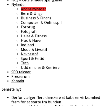
FAQ – Ofte stillede spørgsmål
Nyheder
Andre nyheder
Børn & Unge
Business & Finans
Computer- & Onlinespil
Forbrug
Fotografi
Helse & Fitness
Hus & Have
Indland
Mode & Livsstil
Navnestof
Sport & Fritid
Tech
Uddannelse & Karriere
SEO tekster
Presserum
Kontakt
Seneste nyt
Derfor vælger flere danskere at købe en virksomhed
frem for at starte fra bunden