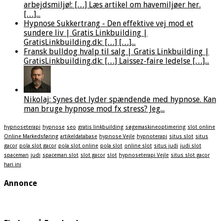
arbejdsmiljø!: […] Læs artikel om havemiljøer her.
[…]...
Hypnose Sukkertrang - Den effektive vej mod et
sundere liv | Gratis Linkbuilding |
GratisLinkbuilding.dk: […] […]...
Fransk bulldog hvalp til salg | Gratis Linkbuilding |
GratisLinkbuilding.dk: […] Laissez-faire ledelse […]...
Nikolaj: Synes det lyder spændende med hypnose. Kan
man bruge hypnose mod fx stress? Jeg...
hypnoseterapi
hypnose
seo
gratis linkbuilding
søgemaskineoptimering
slot online
Online Markedsføring
artikeldatabase
hypnose Vejle
hypnoterapi
situs slot
situs
gacor
pola slot gacor
pola slot online
pola slot
online slot
situs judi
judi slot
spaceman
judi
spaceman slot
slot gacor
slot
hypnoseterapi Vejle
situs slot gacor
hari ini
Annonce