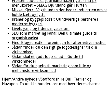
Pressemeddelelse: Journalistikken flytter ind på
menukortet – SMAG Djursland går i luften
Mikkel Kjerri: Vagthunden der beder industrien om at
holde kæft og lytte
Kraner og byggepladser: Uundværlige partnere i
moderne byggeri
Livets gang og tidens mysterium
SEO som marketing kanal: Den ultimate guide til
organisk vækst
Find-Bloggere.dk – foreningen for alternative medier
Sådan finder du den rigtige logodesigner til din
virksomhed
Sådan skal et godt logo se ud – Guide til
virksomheder
Sådan får du hjælp til marketing som lille og
mellemstore virksomhed
Hjem
/
Andre nyheder
/
Staffordshire Bull Terrier og
Havapoo: To unikke hunderacer med hver deres charme