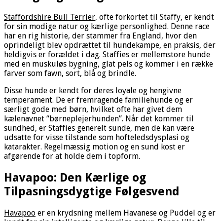
Staffordshire Bull Terrier
, ofte forkortet til Staffy, er kendt
for sin modige natur og kærlige personlighed. Denne race
har en rig historie, der stammer fra England, hvor den
oprindeligt blev opdrættet til hundekampe, en praksis, der
heldigvis er forældet i dag. Staffies er mellemstore hunde
med en muskuløs bygning, glat pels og kommer i en række
farver som fawn, sort, blå og brindle.
Disse hunde er kendt for deres loyale og hengivne
temperament. De er fremragende familiehunde og er
særligt gode med børn, hvilket ofte har givet dem
kælenavnet “børneplejerhunden”. Når det kommer til
sundhed, er Staffies generelt sunde, men de kan være
udsatte for visse tilstande som hofteledsdysplasi og
katarakter. Regelmæssig motion og en sund kost er
afgørende for at holde dem i topform.
Havapoo: Den Kærlige og
Tilpasningsdygtige Følgesvend
Havapoo
er en krydsning mellem Havanese og Puddel og er