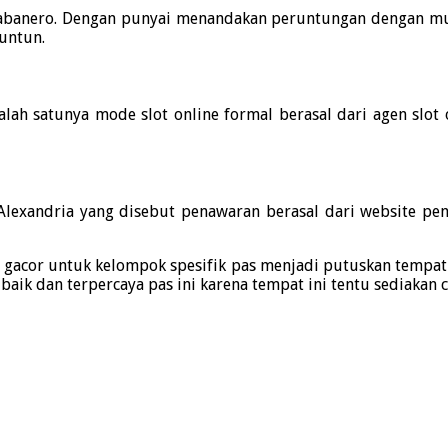
t Habanero. Dengan punyai menandakan peruntungan dengan m
untun.
h satunya mode slot online formal berasal dari agen slot on
of Alexandria yang disebut penawaran berasal dari website p
 gacor untuk kelompok spesifik pas menjadi putuskan tempat t
 baik dan terpercaya pas ini karena tempat ini tentu sediakan 