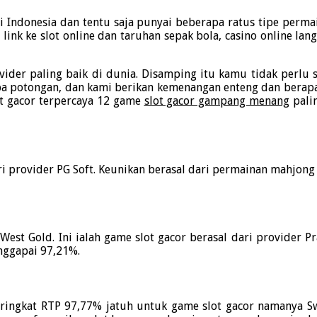
p di Indonesia dan tentu saja punyai beberapa ratus tipe pe
link ke slot online dan taruhan sepak bola, casino online la
der paling baik di dunia. Disamping itu kamu tidak perlu sa
pa potongan, dan kami berikan kemenangan enteng dan berapa 
ot gacor terpercaya 12 game
slot gacor gampang menang
pali
ri provider PG Soft. Keunikan berasal dari permainan mahjong 
 West Gold. Ini ialah game slot gacor berasal dari provider P
enggapai 97,21%.
eringkat RTP 97,77% jatuh untuk game slot gacor namanya S