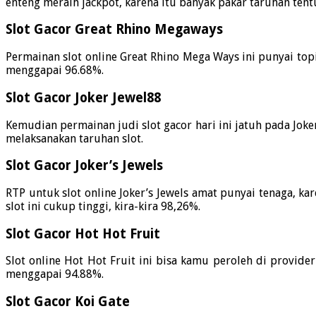
enteng meraih jackpot, karena itu banyak pakar taruhan ten
Slot Gacor Great Rhino Megaways
Permainan slot online Great Rhino Mega Ways ini punyai top
menggapai 96.68%.
Slot Gacor Joker Jewel88
Kemudian permainan judi slot gacor hari ini jatuh pada Jok
melaksanakan taruhan slot.
Slot Gacor Joker’s Jewels
RTP untuk slot online Joker’s Jewels amat punyai tenaga, kar
slot ini cukup tinggi, kira-kira 98,26%.
Slot Gacor Hot Hot Fruit
Slot online Hot Hot Fruit ini bisa kamu peroleh di provide
menggapai 94.88%.
Slot Gacor Koi Gate