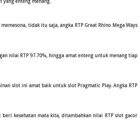
ot yang enteng menang.
g memesona, tidak itu saja, angka RTP Great Rhino Mega Ways
ngan nilai RTP 97.70%, hingga amat enteng untuk menang tiap
ainan slot ini amat baik untuk slot Pragmatic Play. Angka RTP
 beri kesehatan mata kita, ditambahkan nilai RTP slot gacor