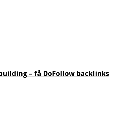
building – få DoFollow backlinks