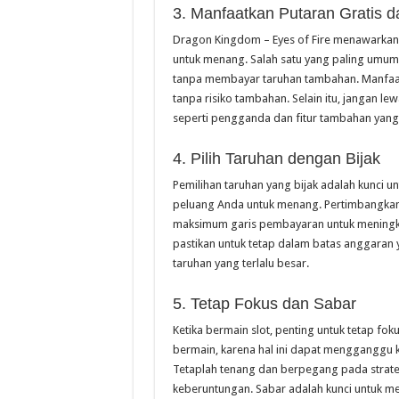
3. Manfaatkan Putaran Gratis d
Dragon Kingdom – Eyes of Fire menawarkan
untuk menang. Salah satu yang paling umum
tanpa membayar taruhan tambahan. Manfaat
tanpa risiko tambahan. Selain itu, jangan l
seperti pengganda dan fitur tambahan yang
4. Pilih Taruhan dengan Bijak
Pemilihan taruhan yang bijak adalah kunci
peluang Anda untuk menang. Pertimbangkan 
maksimum garis pembayaran untuk meningk
pastikan untuk tetap dalam batas anggaran
taruhan yang terlalu besar.
5. Tetap Fokus dan Sabar
Ketika bermain slot, penting untuk tetap fo
bermain, karena hal ini dapat mengganggu 
Tetaplah tenang dan berpegang pada strate
keberuntungan. Sabar adalah kunci untuk m