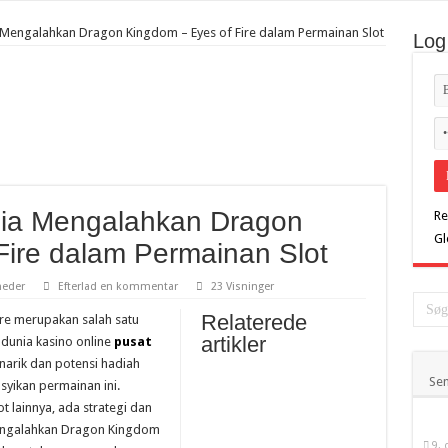
beder industrien om at holde kæft og lytte
engalahkan Dragon Kingdom – Eyes of Fire dalam Permainan Slot
Log
ærlige partnere i moderne byggeri
um
ultimate guide til organisk vækst
for alternative medier
godesigner til din virksomhed
ia Mengalahkan Dragon
– Guide til virksomheder
Re
Gl
Fire dalam Permainan Slot
ng som lille og mellemstore virksomhed
heder
Efterlad en kommentar
23 Visninger
Relaterede
re merupakan salah satu
artikler
dunia kasino online
pusat
narik dan potensi hadiah
Sen
syikan permainan ini.
 lainnya, ada strategi dan
mengalahkan Dragon Kingdom
9.