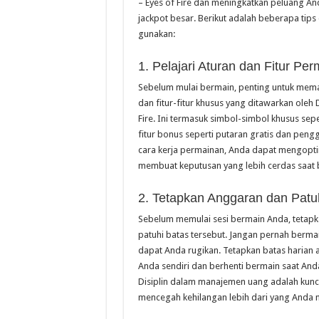
– Eyes of Fire dan meningkatkan peluang 
jackpot besar. Berikut adalah beberapa tips
gunakan:
1. Pelajari Aturan dan Fitur Pe
Sebelum mulai bermain, penting untuk mem
dan fitur-fitur khusus yang ditawarkan oleh
Fire. Ini termasuk simbol-simbol khusus seper
fitur bonus seperti putaran gratis dan pe
cara kerja permainan, Anda dapat mengopti
membuat keputusan yang lebih cerdas saat 
2. Tetapkan Anggaran dan Patu
Sebelum memulai sesi bermain Anda, tetapk
patuhi batas tersebut. Jangan pernah berma
dapat Anda rugikan. Tetapkan batas harian 
Anda sendiri dan berhenti bermain saat And
Disiplin dalam manajemen uang adalah kun
mencegah kehilangan lebih dari yang Anda