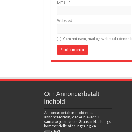
E-mail
*
Websted
Gem mit navn, mail og websted i denne 
Om Annoncørbetalt
indhold
Annoncørbetalt indhold er et
annonceformat, der er blevet til i
samarbejde mellem GratisLinkbuildings
kommercielle afdelinger og en
annoncør.