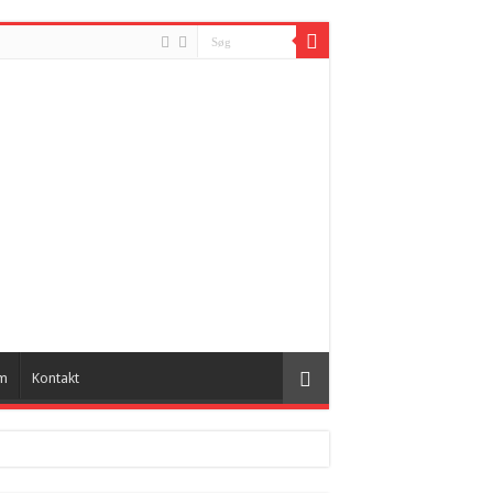
m
Kontakt