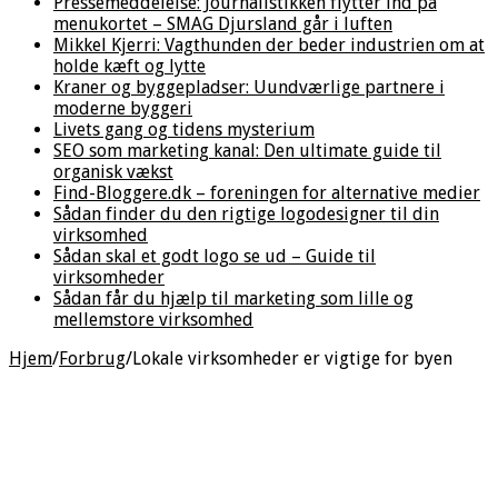
Pressemeddelelse: Journalistikken flytter ind på
menukortet – SMAG Djursland går i luften
Mikkel Kjerri: Vagthunden der beder industrien om at
holde kæft og lytte
Kraner og byggepladser: Uundværlige partnere i
moderne byggeri
Livets gang og tidens mysterium
SEO som marketing kanal: Den ultimate guide til
organisk vækst
Find-Bloggere.dk – foreningen for alternative medier
Sådan finder du den rigtige logodesigner til din
virksomhed
Sådan skal et godt logo se ud – Guide til
virksomheder
Sådan får du hjælp til marketing som lille og
mellemstore virksomhed
Hjem
/
Forbrug
/
Lokale virksomheder er vigtige for byen