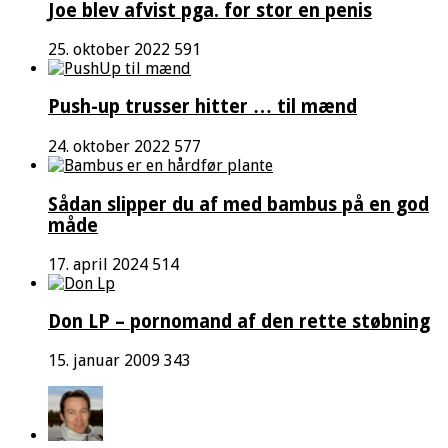
Joe blev afvist pga. for stor en penis
25. oktober 2022
591
Push-up trusser hitter … til mænd
24. oktober 2022
577
Sådan slipper du af med bambus på en god
måde
17. april 2024
514
Don LP – pornomand af den rette støbning
15. januar 2009
343