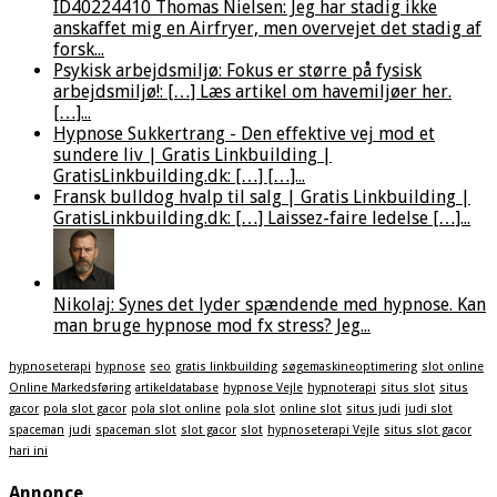
ID40224410 Thomas Nielsen: Jeg har stadig ikke
anskaffet mig en Airfryer, men overvejet det stadig af
forsk...
Psykisk arbejdsmiljø: Fokus er større på fysisk
arbejdsmiljø!: […] Læs artikel om havemiljøer her.
[…]...
Hypnose Sukkertrang - Den effektive vej mod et
sundere liv | Gratis Linkbuilding |
GratisLinkbuilding.dk: […] […]...
Fransk bulldog hvalp til salg | Gratis Linkbuilding |
GratisLinkbuilding.dk: […] Laissez-faire ledelse […]...
Nikolaj: Synes det lyder spændende med hypnose. Kan
man bruge hypnose mod fx stress? Jeg...
hypnoseterapi
hypnose
seo
gratis linkbuilding
søgemaskineoptimering
slot online
Online Markedsføring
artikeldatabase
hypnose Vejle
hypnoterapi
situs slot
situs
gacor
pola slot gacor
pola slot online
pola slot
online slot
situs judi
judi slot
spaceman
judi
spaceman slot
slot gacor
slot
hypnoseterapi Vejle
situs slot gacor
hari ini
Annonce