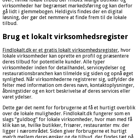
virksomheder har begrænset markedsføring og kan derfor
gå lidt i glemmebogen. Heldigvis findes der en digital
løsning, der gør det nemmere at finde frem til de lokale
tilbud.
Brug et lokalt virksomhedsregister
Findlokalt.dk er et gratis lokalt virksomhedsregister
, hvor
lokale virksomheder kan oprette en profil og præsentere
deres tilbud for potentielle kunder. Alle typer
virksomheder inden for detailhandel, serviceydelser og
restaurationsbranchen kan tilmelde sig siden og opnå øget
synlighed. Når virksomhederne registrerer sig, udfylder de
felter med information om deres navn, kontaktoplysninger,
åbningstider og en kort beskrivelse af deres services eller
varet ydelser.
Dette gør det nemt for forbrugerne at få et hurtigt overblik
over de lokale muligheder. Findlokalt.dk fungerer som en
slags “guldbog” for lokale virksomheder, hvor man med få
klik kan se, hvilke butikker, frisører, restauranter mv. der
ligger i nærområdet. Siden giver forbrugerne et hurtigt
match mellem deres ønsker og de tilbud, der findes tæt på.