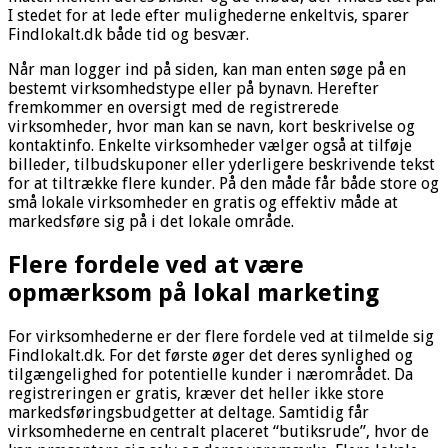
I stedet for at lede efter mulighederne enkeltvis, sparer
Findlokalt.dk både tid og besvær.
Når man logger ind på siden, kan man enten søge på en
bestemt virksomhedstype eller på bynavn. Herefter
fremkommer en oversigt med de registrerede
virksomheder, hvor man kan se navn, kort beskrivelse og
kontaktinfo. Enkelte virksomheder vælger også at tilføje
billeder, tilbudskuponer eller yderligere beskrivende tekst
for at tiltrække flere kunder. På den måde får både store og
små lokale virksomheder en gratis og effektiv måde at
markedsføre sig på i det lokale område.
Flere fordele ved at være
opmærksom på lokal marketing
For virksomhederne er der flere fordele ved at tilmelde sig
Findlokalt.dk. For det første øger det deres synlighed og
tilgængelighed for potentielle kunder i nærområdet. Da
registreringen er gratis, kræver det heller ikke store
markedsføringsbudgetter at deltage. Samtidig får
virksomhederne en centralt placeret “butiksrude”, hvor de