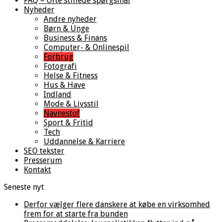
FAQ – Ofte stillede spørgsmål
Nyheder
Andre nyheder
Børn & Unge
Business & Finans
Computer- & Onlinespil
Forbrug
Fotografi
Helse & Fitness
Hus & Have
Indland
Mode & Livsstil
Navnestof
Sport & Fritid
Tech
Uddannelse & Karriere
SEO tekster
Presserum
Kontakt
Seneste nyt
Derfor vælger flere danskere at købe en virksomhed
frem for at starte fra bunden