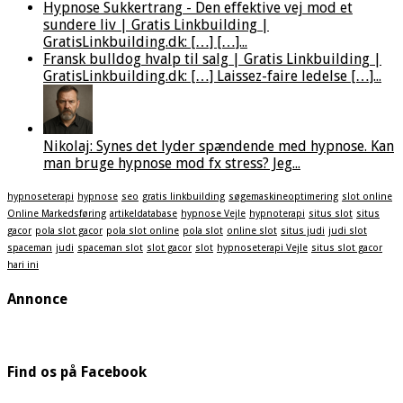
Hypnose Sukkertrang - Den effektive vej mod et
sundere liv | Gratis Linkbuilding |
GratisLinkbuilding.dk: […] […]...
Fransk bulldog hvalp til salg | Gratis Linkbuilding |
GratisLinkbuilding.dk: […] Laissez-faire ledelse […]...
Nikolaj: Synes det lyder spændende med hypnose. Kan
man bruge hypnose mod fx stress? Jeg...
hypnoseterapi
hypnose
seo
gratis linkbuilding
søgemaskineoptimering
slot online
Online Markedsføring
artikeldatabase
hypnose Vejle
hypnoterapi
situs slot
situs
gacor
pola slot gacor
pola slot online
pola slot
online slot
situs judi
judi slot
spaceman
judi
spaceman slot
slot gacor
slot
hypnoseterapi Vejle
situs slot gacor
hari ini
Annonce
Find os på Facebook