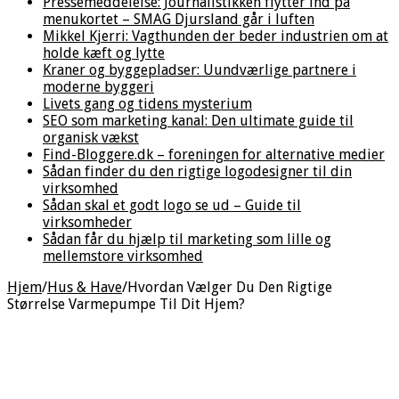
Pressemeddelelse: Journalistikken flytter ind på
menukortet – SMAG Djursland går i luften
Mikkel Kjerri: Vagthunden der beder industrien om at
holde kæft og lytte
Kraner og byggepladser: Uundværlige partnere i
moderne byggeri
Livets gang og tidens mysterium
SEO som marketing kanal: Den ultimate guide til
organisk vækst
Find-Bloggere.dk – foreningen for alternative medier
Sådan finder du den rigtige logodesigner til din
virksomhed
Sådan skal et godt logo se ud – Guide til
virksomheder
Sådan får du hjælp til marketing som lille og
mellemstore virksomhed
Hjem
/
Hus & Have
/
Hvordan Vælger Du Den Rigtige
Størrelse Varmepumpe Til Dit Hjem?