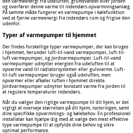
den varmeenergi fra udeluften, grundvandet eller jorden
og overfører denne varme til indendørs opvarmningsanlæg.
På samme måde fungerer en varmepumpe i kølefunktion
ved at fjerne varmeenergi fra indendørs rum og frigive den
udenfor.
Typer af varmepumper til hjemmet
Der findes forskellige typer varmepumper, der kan bruges
i hjemmet, herunder luft-til-vand varmepumper, luft-til-
luft varmepumper, og jordvarmepumper. Luft-til-vand
varmepumper udnytter energien fra udeluften til at
opvarme vand til radiatorsystemer eller gulvvarme. Luft-
til-luft varmepumper bruger også udeluften, men
opvarmer eller afkøler luften i hjemmet direkte.
Jordvarmepumper udnytter konstant varme fra jorden til
at regulere temperaturer indendørs.
Når du vælger den rigtige varmepumpe til dit hjem, er det
vigtigt at overveje størrelsen på dit hjem, isoleringen, samt
dine specifikke opvarmnings- og kølebehov. En professionel
installatør kan hjælpe dig med at vælge den mest effektive
type varmepumpe til at opfylde dine behov og sikre
optimal performance.