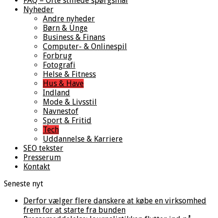
FAQ – Ofte stillede spørgsmål
Nyheder
Andre nyheder
Børn & Unge
Business & Finans
Computer- & Onlinespil
Forbrug
Fotografi
Helse & Fitness
Hus & Have
Indland
Mode & Livsstil
Navnestof
Sport & Fritid
Tech
Uddannelse & Karriere
SEO tekster
Presserum
Kontakt
Seneste nyt
Derfor vælger flere danskere at købe en virksomhed
frem for at starte fra bunden