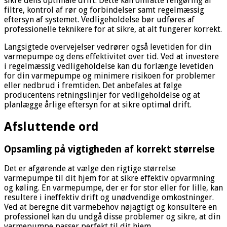
sikre dens optimale drift. Dette kan omfatte rengøring af
filtre, kontrol af rør og forbindelser samt regelmæssig
eftersyn af systemet. Vedligeholdelse bør udføres af
professionelle teknikere for at sikre, at alt fungerer korrekt.
Langsigtede overvejelser vedrører også levetiden for din
varmepumpe og dens effektivitet over tid. Ved at investere
i regelmæssig vedligeholdelse kan du forlænge levetiden
for din varmepumpe og minimere risikoen for problemer
eller nedbrud i fremtiden. Det anbefales at følge
producentens retningslinjer for vedligeholdelse og at
planlægge årlige eftersyn for at sikre optimal drift.
Afsluttende ord
Opsamling på vigtigheden af korrekt størrelse
Det er afgørende at vælge den rigtige størrelse
varmepumpe til dit hjem for at sikre effektiv opvarmning
og køling. En varmepumpe, der er for stor eller for lille, kan
resultere i ineffektiv drift og unødvendige omkostninger.
Ved at beregne dit varmebehov nøjagtigt og konsultere en
professionel kan du undgå disse problemer og sikre, at din
varmepumpe passer perfekt til dit hjem.