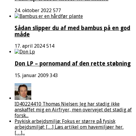
24. oktober 2022
577
Sådan slipper du af med bambus på en god
måde
17. april 2024
514
Don LP – pornomand af den rette støbning
15. januar 2009
343
ID40224410 Thomas Nielsen: Jeg har stadig ikke
anskaffet mig en Airfryer, men overvejet det stadig af
forsk...
Psykisk arbejdsmiljø: Fokus er større på fysisk
arbejdsmiljø!: […] Læs artikel om havemiljøer her.
[…]...