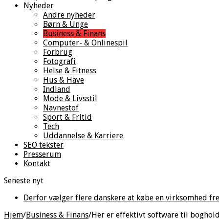
Nyheder
Andre nyheder
Børn & Unge
Business & Finans
Computer- & Onlinespil
Forbrug
Fotografi
Helse & Fitness
Hus & Have
Indland
Mode & Livsstil
Navnestof
Sport & Fritid
Tech
Uddannelse & Karriere
SEO tekster
Presserum
Kontakt
Seneste nyt
Derfor vælger flere danskere at købe en virksomhed fre
Hjem
/
Business & Finans
/
Her er effektivt software til boghol