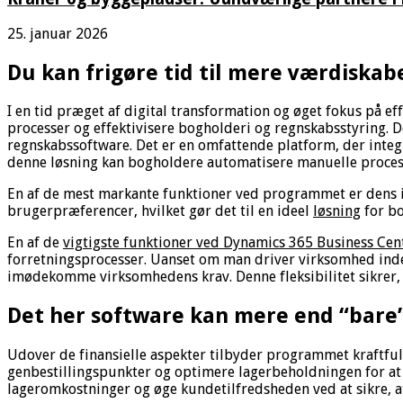
25. januar 2026
Du kan frigøre tid til mere værdiska
I en tid præget af digital transformation og øget fokus på e
processer og effektivisere bogholderi og regnskabsstyring. 
regnskabssoftware. Det er en omfattende platform, der integ
denne løsning kan bogholdere automatisere manuelle process
En af de mest markante funktioner ved programmet er dens int
brugerpræferencer, hvilket gør det til en ideel
løsning
for bo
En af de
vigtigste funktioner ved Dynamics 365 Business Cen
forretningsprocesser. Uanset om man driver virksomhed inden
imødekomme virksomhedens krav. Denne fleksibilitet sikrer, a
Det her software kan mere end “bare
Udover de finansielle aspekter tilbyder programmet kraftful
genbestillingspunkter og optimere lagerbeholdningen for at
lageromkostninger og øge kundetilfredsheden ved at sikre, at