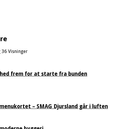
ere
r
36 Visninger
hed frem for at starte fra bunden
 menukortet – SMAG Djursland går i luften
 moderne byggeri