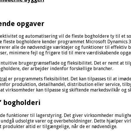
bende opgaver
ffektivitet og automatisering vil de fleste bogholdere ty til 
De fleste bogholdere kender programmet Microsoft Dynamics 36
rerer alle de nødvendige værktøjer og funktioner til effektiv
er, minimere fejl og frigøre tid til mere værdiskabende opga
uitive brugergrænseflade og fleksibilitet. Det er nemt at til
gholdere, der arbejder indenfor forskellige brancher.
tral
er programmets fleksibilitet. Det kan tilpasses til at imø
for produktion, detailhandel, distribution eller service, til
t virksomheder kan tilpasse sig skiftende markedsvilkår og skal
” bogholderi
de funktioner til lagerstyring. Det giver virksomheder muligh
 undgå udsolgte varer og overbeholdninger. Dette hjælper vir
 produkter altid er tilgængelige, når de er nødvendige.