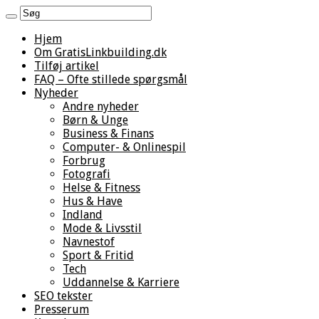
Hjem
Om GratisLinkbuilding.dk
Tilføj artikel
FAQ – Ofte stillede spørgsmål
Nyheder
Andre nyheder
Børn & Unge
Business & Finans
Computer- & Onlinespil
Forbrug
Fotografi
Helse & Fitness
Hus & Have
Indland
Mode & Livsstil
Navnestof
Sport & Fritid
Tech
Uddannelse & Karriere
SEO tekster
Presserum