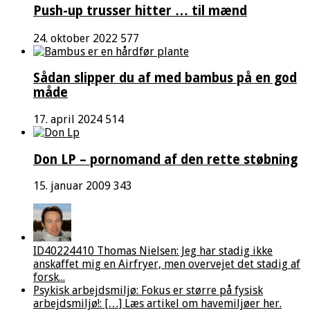
Push-up trusser hitter … til mænd
24. oktober 2022
577
Sådan slipper du af med bambus på en god
måde
17. april 2024
514
Don LP – pornomand af den rette støbning
15. januar 2009
343
ID40224410 Thomas Nielsen: Jeg har stadig ikke
anskaffet mig en Airfryer, men overvejet det stadig af
forsk...
Psykisk arbejdsmiljø: Fokus er større på fysisk
arbejdsmiljø!: […] Læs artikel om havemiljøer her.