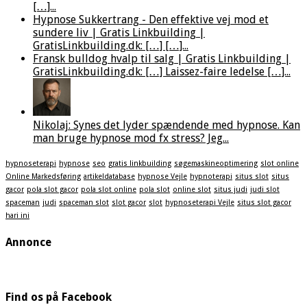
[…]...
Hypnose Sukkertrang - Den effektive vej mod et
sundere liv | Gratis Linkbuilding |
GratisLinkbuilding.dk: […] […]...
Fransk bulldog hvalp til salg | Gratis Linkbuilding |
GratisLinkbuilding.dk: […] Laissez-faire ledelse […]...
Nikolaj: Synes det lyder spændende med hypnose. Kan
man bruge hypnose mod fx stress? Jeg...
hypnoseterapi
hypnose
seo
gratis linkbuilding
søgemaskineoptimering
slot online
Online Markedsføring
artikeldatabase
hypnose Vejle
hypnoterapi
situs slot
situs
gacor
pola slot gacor
pola slot online
pola slot
online slot
situs judi
judi slot
spaceman
judi
spaceman slot
slot gacor
slot
hypnoseterapi Vejle
situs slot gacor
hari ini
Annonce
Find os på Facebook