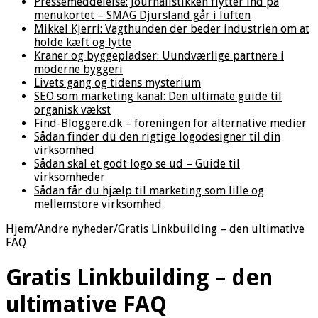
Pressemeddelelse: Journalistikken flytter ind på
menukortet – SMAG Djursland går i luften
Mikkel Kjerri: Vagthunden der beder industrien om at
holde kæft og lytte
Kraner og byggepladser: Uundværlige partnere i
moderne byggeri
Livets gang og tidens mysterium
SEO som marketing kanal: Den ultimate guide til
organisk vækst
Find-Bloggere.dk – foreningen for alternative medier
Sådan finder du den rigtige logodesigner til din
virksomhed
Sådan skal et godt logo se ud – Guide til
virksomheder
Sådan får du hjælp til marketing som lille og
mellemstore virksomhed
Hjem
/
Andre nyheder
/
Gratis Linkbuilding – den ultimative
FAQ
Gratis Linkbuilding – den
ultimative FAQ