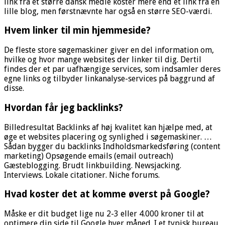
link fra et større dansk medie koster mere end et link fra en
lille blog, men førstnævnte har også en større SEO-værdi.
Hvem linker til min hjemmeside?
De fleste store søgemaskiner giver en del information om,
hvilke og hvor mange websites der linker til dig. Dertil
findes der et par uafhængige services, som indsamler deres
egne links og tilbyder linkanalyse-services på baggrund af
disse.
Hvordan får jeg backlinks?
Billedresultat Backlinks af høj kvalitet kan hjælpe med, at
øge et websites placering og synlighed i søgemaskiner. …
Sådan bygger du backlinks Indholdsmarkedsføring (content
marketing) Opsøgende emails (email outreach)
Gæsteblogging. Brudt linkbuilding. Newsjacking.
Interviews. Lokale citationer. Niche forums.
Hvad koster det at komme øverst på Google?
Måske er dit budget lige nu 2-3 eller 4.000 kroner til at
optimere din side til Google hver måned. I et typisk bureau