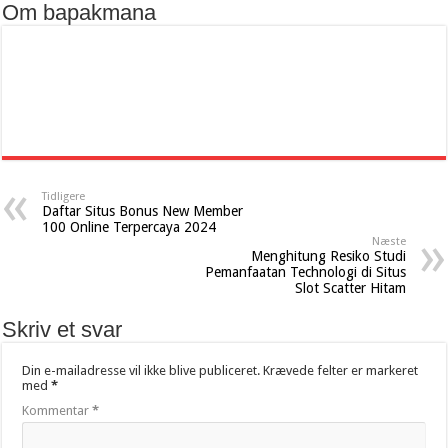
Om bapakmana
Tidligere
Daftar Situs Bonus New Member
100 Online Terpercaya 2024
Næste
Menghitung Resiko Studi
Pemanfaatan Technologi di Situs
Slot Scatter Hitam
Skriv et svar
Din e-mailadresse vil ikke blive publiceret.
Krævede felter er markeret
med
*
Kommentar
*