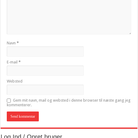
Navn
*
E-mail
*
Websted
Gem mit navn, mail og websted i denne browser til næste gang jeg
kommenterer.
Log Ind / Opret bruger