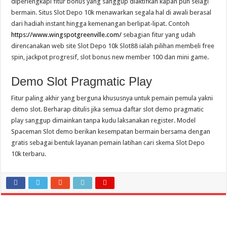
diperlengkapi fitur bonus yang sanggup diaktifkan kapan pun selagi
bermain. Situs Slot Depo 10k menawarkan segala hal di awali berasal
dari hadiah instant hingga kemenangan berlipat-lipat. Contoh
https://www.wingspotgreenville.com/
sebagian fitur yang udah
direncanakan web site Slot Depo 10k Slot88 ialah pilihan membeli free
spin, jackpot progresif, slot bonus new member 100 dan mini game.
Demo Slot Pragmatic Play
Fitur paling akhir yang berguna khususnya untuk pemain pemula yakni
demo slot. Berharap ditulis jika semua daftar slot demo pragmatic
play sanggup dimainkan tanpa kudu laksanakan register. Model
Spaceman Slot demo berikan kesempatan bermain bersama dengan
gratis sebagai bentuk layanan pemain latihan cari skema Slot Depo
10k terbaru.