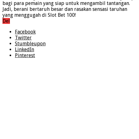
bagi para pemain yang siap untuk mengambil tantangan.
Jadi, berani bertaruh besar dan rasakan sensasi taruhan
yang menggugah di Slot Bet 100!
Del
Facebook
Twitter
Stumbleupon
LinkedIn
Pinterest