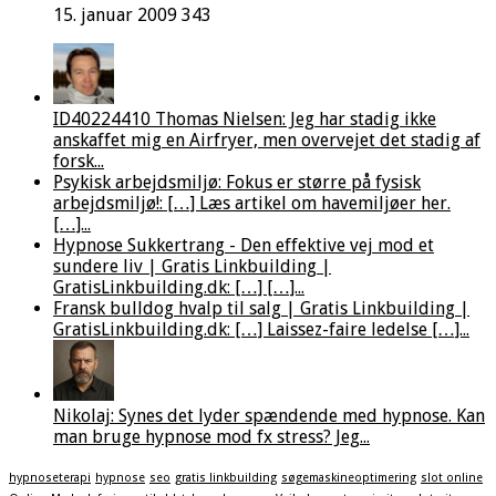
15. januar 2009
343
ID40224410 Thomas Nielsen: Jeg har stadig ikke
anskaffet mig en Airfryer, men overvejet det stadig af
forsk...
Psykisk arbejdsmiljø: Fokus er større på fysisk
arbejdsmiljø!: […] Læs artikel om havemiljøer her.
[…]...
Hypnose Sukkertrang - Den effektive vej mod et
sundere liv | Gratis Linkbuilding |
GratisLinkbuilding.dk: […] […]...
Fransk bulldog hvalp til salg | Gratis Linkbuilding |
GratisLinkbuilding.dk: […] Laissez-faire ledelse […]...
Nikolaj: Synes det lyder spændende med hypnose. Kan
man bruge hypnose mod fx stress? Jeg...
hypnoseterapi
hypnose
seo
gratis linkbuilding
søgemaskineoptimering
slot online