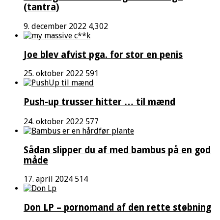
(tantra)
9. december 2022
4,302
Joe blev afvist pga. for stor en penis
25. oktober 2022
591
Push-up trusser hitter … til mænd
24. oktober 2022
577
Sådan slipper du af med bambus på en god
måde
17. april 2024
514
Don LP – pornomand af den rette støbning