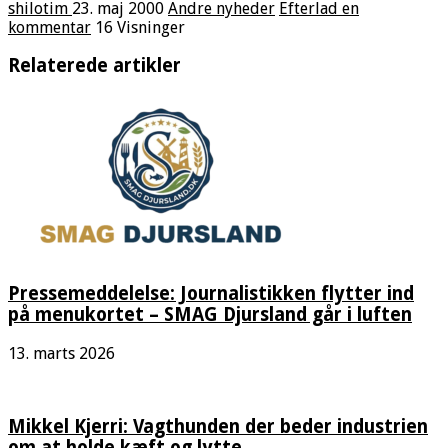
shilotim
23. maj 2000
Andre nyheder
Efterlad en
kommentar
16 Visninger
Relaterede artikler
Pressemeddelelse: Journalistikken flytter ind
på menukortet – SMAG Djursland går i luften
13. marts 2026
Mikkel Kjerri: Vagthunden der beder industrien
om at holde kæft og lytte