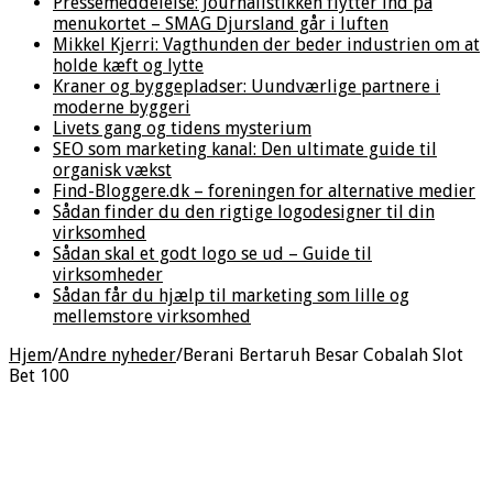
Pressemeddelelse: Journalistikken flytter ind på
menukortet – SMAG Djursland går i luften
Mikkel Kjerri: Vagthunden der beder industrien om at
holde kæft og lytte
Kraner og byggepladser: Uundværlige partnere i
moderne byggeri
Livets gang og tidens mysterium
SEO som marketing kanal: Den ultimate guide til
organisk vækst
Find-Bloggere.dk – foreningen for alternative medier
Sådan finder du den rigtige logodesigner til din
virksomhed
Sådan skal et godt logo se ud – Guide til
virksomheder
Sådan får du hjælp til marketing som lille og
mellemstore virksomhed
Hjem
/
Andre nyheder
/
Berani Bertaruh Besar Cobalah Slot
Bet 100