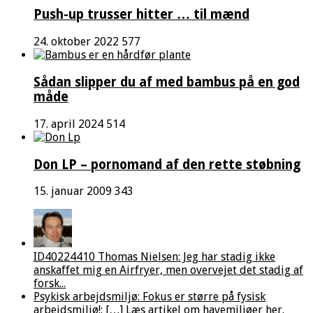
Push-up trusser hitter … til mænd
24. oktober 2022
577
Sådan slipper du af med bambus på en god
måde
17. april 2024
514
Don LP – pornomand af den rette støbning
15. januar 2009
343
ID40224410 Thomas Nielsen: Jeg har stadig ikke
anskaffet mig en Airfryer, men overvejet det stadig af
forsk...
Psykisk arbejdsmiljø: Fokus er større på fysisk
arbejdsmiljø!: […] Læs artikel om havemiljøer her.