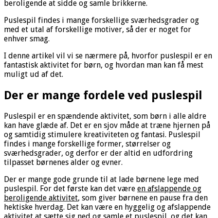
beroligende at sidde og samle brikkerne.
Puslespil findes i mange forskellige sværhedsgrader og
med et utal af forskellige motiver, så der er noget for
enhver smag.
I denne artikel vil vi se nærmere på, hvorfor puslespil er en
fantastisk aktivitet for børn, og hvordan man kan få mest
muligt ud af det.
Der er mange fordele ved puslespil
Puslespil er en spændende aktivitet, som børn i alle aldre
kan have glæde af. Det er en sjov måde at træne hjernen på
og samtidig stimulere kreativiteten og fantasi. Puslespil
findes i mange forskellige former, størrelser og
sværhedsgrader, og derfor er der altid en udfordring
tilpasset børnenes alder og evner.
Der er mange gode grunde til at lade børnene lege med
puslespil. For det første kan det være
en afslappende og
beroligende aktivitet
, som giver børnene en pause fra den
hektiske hverdag. Det kan være en hyggelig og afslappende
aktivitet at sætte sig ned og samle et puslespil, og det kan