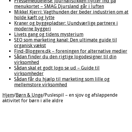
Pressemeddelelse: Journalistikken flytter ind på
menukortet – SMAG Djursland går i luften
Mikkel Kjerri: Vagthunden der beder industrien om at
holde kæft og lytte
Kraner og byggepladser: Uundværlige partnere i
moderne byggeri
Livets gang og tidens mysterium
SEO som marketing kanal: Den ultimate guide til
organisk vækst
Find-Bloggere.dk – foreningen for alternative medier
Sådan finder du den rigtige logodesigner til din
virksomhed
Sådan skal et godt logo se ud – Guide til
virksomheder
Sådan får du hjælp til marketing som lille og
mellemstore virksomhed
Hjem
/
Børn & Unge
/
Puslespil – en sjov og afslappende
aktivitet for børn i alle aldre