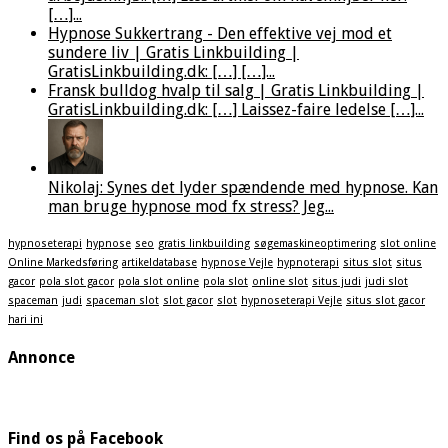
[…]...
Hypnose Sukkertrang - Den effektive vej mod et
sundere liv | Gratis Linkbuilding |
GratisLinkbuilding.dk: […] […]...
Fransk bulldog hvalp til salg | Gratis Linkbuilding |
GratisLinkbuilding.dk: […] Laissez-faire ledelse […]...
Nikolaj: Synes det lyder spændende med hypnose. Kan
man bruge hypnose mod fx stress? Jeg...
hypnoseterapi
hypnose
seo
gratis linkbuilding
søgemaskineoptimering
slot online
Online Markedsføring
artikeldatabase
hypnose Vejle
hypnoterapi
situs slot
situs
gacor
pola slot gacor
pola slot online
pola slot
online slot
situs judi
judi slot
spaceman
judi
spaceman slot
slot gacor
slot
hypnoseterapi Vejle
situs slot gacor
hari ini
Annonce
Find os på Facebook