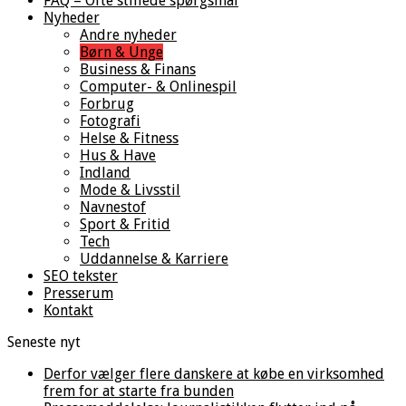
FAQ – Ofte stillede spørgsmål
Nyheder
Andre nyheder
Børn & Unge
Business & Finans
Computer- & Onlinespil
Forbrug
Fotografi
Helse & Fitness
Hus & Have
Indland
Mode & Livsstil
Navnestof
Sport & Fritid
Tech
Uddannelse & Karriere
SEO tekster
Presserum
Kontakt
Seneste nyt
Derfor vælger flere danskere at købe en virksomhed
frem for at starte fra bunden