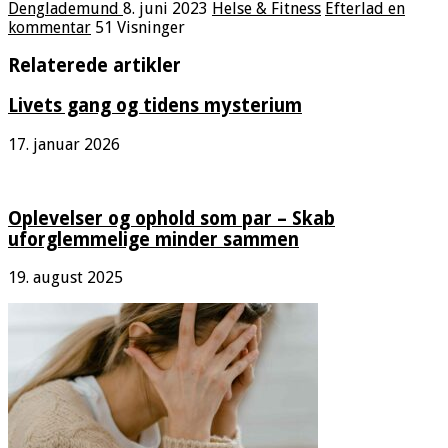
Denglademund
8. juni 2023
Helse & Fitness
Efterlad en
kommentar
51 Visninger
Relaterede artikler
Livets gang og tidens mysterium
17. januar 2026
Oplevelser og ophold som par – Skab
uforglemmelige minder sammen
19. august 2025