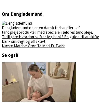
Om Denglademund
Denglademund.dk er en dansk forhandlere af
tandplejeprodukter med speciale i ældres tandpleje.
Tidligere
Hvordan skifter jeg bank? En guide til at skifte
bank smidigt og effektivt
Næste
Matcha: Grøn Te Med Et Twist
Se også