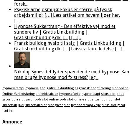
forsk...
Psykisk arbejdsmiljø: Fokus er større på fysisk
arbejdsmiljø!: […] Læs artikel om havemiljøer her.
[…]...
Hypnose Sukkertrang - Den effektive vej mod et
sundere liv | Gratis Linkbuilding |
GratisLinkbuilding.dk: […] […]...
Fransk bulldog hvalp til salg | Gratis Linkbuilding |
GratisLinkbuilding.dk: […] Laissez-faire ledelse […]...
Nikolaj: Synes det lyder spændende med hypnose. Kan
man bruge hypnose mod fx stress? Jeg...
hypnoseterapi
hypnose
seo
gratis linkbuilding
søgemaskineoptimering
slot online
Online Markedsføring
artikeldatabase
hypnose Vejle
hypnoterapi
situs slot
situs
gacor
pola slot gacor
pola slot online
pola slot
online slot
situs judi
judi slot
spaceman
judi
spaceman slot
slot gacor
slot
hypnoseterapi Vejle
situs slot gacor
hari ini
Annonce