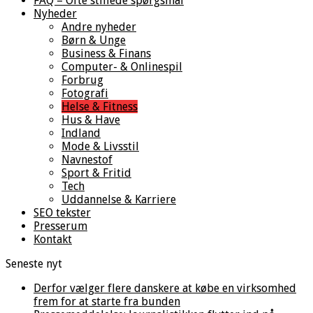
FAQ – Ofte stillede spørgsmål
Nyheder
Andre nyheder
Børn & Unge
Business & Finans
Computer- & Onlinespil
Forbrug
Fotografi
Helse & Fitness
Hus & Have
Indland
Mode & Livsstil
Navnestof
Sport & Fritid
Tech
Uddannelse & Karriere
SEO tekster
Presserum
Kontakt
Seneste nyt
Derfor vælger flere danskere at købe en virksomhed
frem for at starte fra bunden