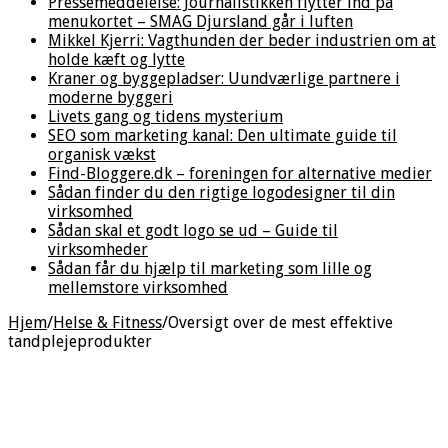
Pressemeddelelse: Journalistikken flytter ind på
menukortet – SMAG Djursland går i luften
Mikkel Kjerri: Vagthunden der beder industrien om at
holde kæft og lytte
Kraner og byggepladser: Uundværlige partnere i
moderne byggeri
Livets gang og tidens mysterium
SEO som marketing kanal: Den ultimate guide til
organisk vækst
Find-Bloggere.dk – foreningen for alternative medier
Sådan finder du den rigtige logodesigner til din
virksomhed
Sådan skal et godt logo se ud – Guide til
virksomheder
Sådan får du hjælp til marketing som lille og
mellemstore virksomhed
Hjem
/
Helse & Fitness
/
Oversigt over de mest effektive
tandplejeprodukter