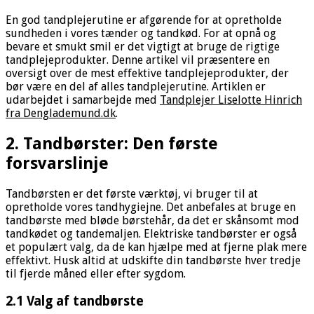
En god tandplejerutine er afgørende for at opretholde
sundheden i vores tænder og tandkød. For at opnå og
bevare et smukt smil er det vigtigt at bruge de rigtige
tandplejeprodukter. Denne artikel vil præsentere en
oversigt over de mest effektive tandplejeprodukter, der
bør være en del af alles tandplejerutine. Artiklen er
udarbejdet i samarbejde med
Tandplejer Liselotte Hinrich
fra Denglademund.dk
.
2. Tandbørster: Den første
forsvarslinje
Tandbørsten er det første værktøj, vi bruger til at
opretholde vores tandhygiejne. Det anbefales at bruge en
tandbørste med bløde børstehår, da det er skånsomt mod
tandkødet og tandemaljen. Elektriske tandbørster er også
et populært valg, da de kan hjælpe med at fjerne plak mere
effektivt. Husk altid at udskifte din tandbørste hver tredje
til fjerde måned eller efter sygdom.
2.1 Valg af tandbørste