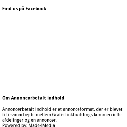
Find os på Facebook
Om Annoncørbetalt indhold
Annoncørbetalt indhold er et annonceformat, der er blevet
til i samarbejde mellem GratisLinkbuildings kommercielle
afdelinger og en annoncør.
Powered by:
Made4Media