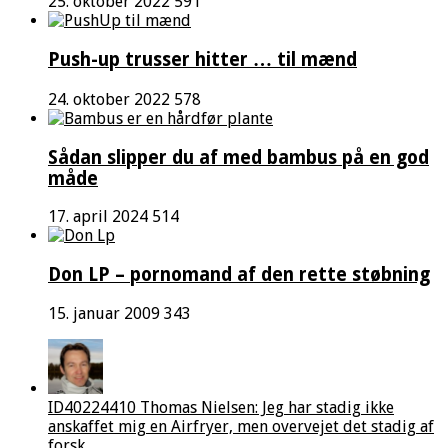
25. oktober 2022
591
Push-up trusser hitter … til mænd
24. oktober 2022
578
Sådan slipper du af med bambus på en god
måde
17. april 2024
514
Don LP – pornomand af den rette støbning
15. januar 2009
343
ID40224410 Thomas Nielsen: Jeg har stadig ikke
anskaffet mig en Airfryer, men overvejet det stadig af
forsk...