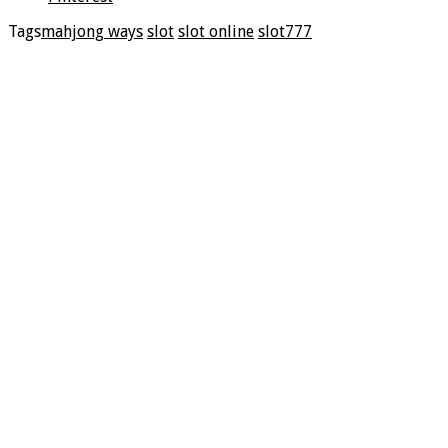
Tags
mahjong ways
slot
slot online
slot777