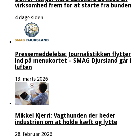
virksomhed frem for at starte fra bunden
4 dage siden
Pressemeddelelse: Journalistikken flytter
ind på menukortet – SMAG Djursland går i
luften
13. marts 2026
Mikkel Kjerri: Vagthunden der beder
industrien om at holde kæft og lytte
28. februar 2026