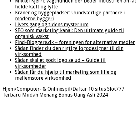
Mikkel Kjerri: Vagthunden der beder industrien om at
holde kæft og lytte
Kraner og byggepladser: Uundværlige partnere i
moderne byggeri
Livets gang og tidens mysterium
SEO som marketing kanal: Den ultimate guide til
organisk vækst
Find-Bloggere.dk – foreningen for alternative medier
Sådan finder du den rigtige logodesigner til din
virksomhed
Sådan skal et godt logo se ud – Guide til
virksomheder
Sådan får du hjælp til marketing som lille og
mellemstore virksomhed
Hjem
/
Computer- & Onlinespil
/
Daftar 10 situs Slot777
Terbaru Mudah Menang Bonus Uang Asli 2024