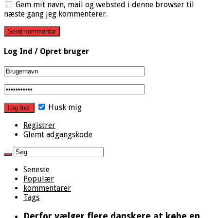
Gem mit navn, mail og websted i denne browser til
næste gang jeg kommenterer.
Log Ind / Opret bruger
Husk mig
Registrer
Glemt adgangskode
Seneste
Populær
kommentarer
Tags
Derfor vælger flere danskere at købe en