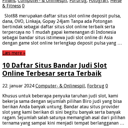
Finans
,
Computer- & Onlinespil
,
Forbrug
,
Fotografi
,
Helse
& Fitness
0
Slot88 merupakan daftar situs slot online deposit pulsa,
dana, OVO, Linkaja, Gopay 24jam Tanpa ada Potongan
bertindak sebagai daftar situs slot online terbaik serta
terpercaya no 1 mudah gapai kemenangan di Indonesia
sebagai bandar situs istimewa judi slot online di Asia
dengan game slot online terlengkap deposit pulsa yang …
Læs mere »
10 Daftar Situs Bandar Judi Slot
Online Terbesar serta Terbaik
22. januar 2024
Computer- & Onlinespil
,
Forbrug
0
Khusus untuk beberapa penyuka taruhan judi slot, kami
bekerja sama dengan sejumlah pilihan Biro judi yang bisa
berikan Anda banyak untung. Bandar atau situs provider
slot yang kami berikan di sini begitu banyak serta banyak
ragam. Sejumlah salah satunya memanglah asal dari pilihan
ternama yang sampai kini menjadi tempat berlangganan …