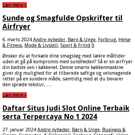
Læs mere »
Sunde og Smagfulde Opskrifter til
Airfryer
6. marts 2024
Andre nyheder
,
Børn & Unge
,
Forbrug
,
Helse
& Fitness
,
Mode & Livsstil
,
Sport & Fritid
0
Ønsker du at forkæle dine smagsløg med lækre måltider
uden at gå på kompromis med sundheden? Så er en airfryer
din bedste ven i køkkenet. Denne smarte køkkenmaskine
giver dig mulighed for at tilberede saftige og velsmagende
retter på en sundere måde, samtidig med at du bevarer
den sprøde tekstur, …
Læs mere »
Daftar Situs Judi Slot Online Terbaik
serta Terpercaya No 1 2024
27. januar 2024
Andre nyheder
,
Børn & Unge
,
Business &