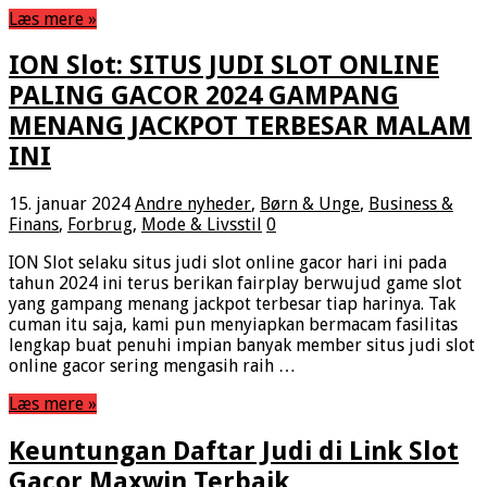
Læs mere »
ION Slot: SITUS JUDI SLOT ONLINE
PALING GACOR 2024 GAMPANG
MENANG JACKPOT TERBESAR MALAM
INI
15. januar 2024
Andre nyheder
,
Børn & Unge
,
Business &
Finans
,
Forbrug
,
Mode & Livsstil
0
ION Slot selaku situs judi slot online gacor hari ini pada
tahun 2024 ini terus berikan fairplay berwujud game slot
yang gampang menang jackpot terbesar tiap harinya. Tak
cuman itu saja, kami pun menyiapkan bermacam fasilitas
lengkap buat penuhi impian banyak member situs judi slot
online gacor sering mengasih raih …
Læs mere »
Keuntungan Daftar Judi di Link Slot
Gacor Maxwin Terbaik