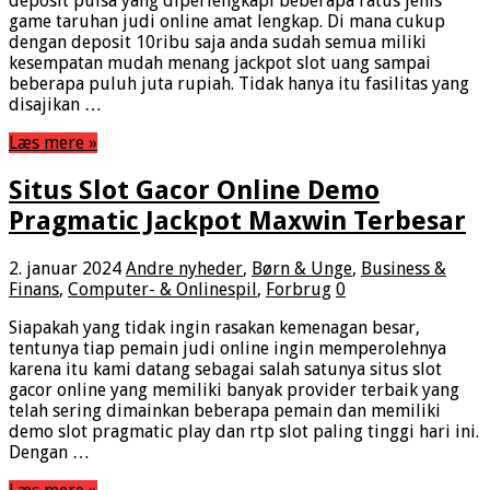
deposit pulsa yang diperlengkapi beberapa ratus jenis
game taruhan judi online amat lengkap. Di mana cukup
dengan deposit 10ribu saja anda sudah semua miliki
kesempatan mudah menang jackpot slot uang sampai
beberapa puluh juta rupiah. Tidak hanya itu fasilitas yang
disajikan …
Læs mere »
Situs Slot Gacor Online Demo
Pragmatic Jackpot Maxwin Terbesar
2. januar 2024
Andre nyheder
,
Børn & Unge
,
Business &
Finans
,
Computer- & Onlinespil
,
Forbrug
0
Siapakah yang tidak ingin rasakan kemenagan besar,
tentunya tiap pemain judi online ingin memperolehnya
karena itu kami datang sebagai salah satunya situs slot
gacor online yang memiliki banyak provider terbaik yang
telah sering dimainkan beberapa pemain dan memiliki
demo slot pragmatic play dan rtp slot paling tinggi hari ini.
Dengan …