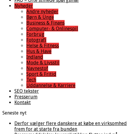
FAQ – Ofte stillede spørgsmål
Nyheder
Andre nyheder
Børn & Unge
Business & Finans
Computer- & Onlinespil
Forbrug
Fotografi
Helse & Fitness
Hus & Have
Indland
Mode & Livsstil
Navnestof
Sport & Fritid
Tech
Uddannelse & Karriere
SEO tekster
Presserum
Kontakt
Seneste nyt
Derfor vælger flere danskere at købe en virksomhed
frem for at starte fra bunden