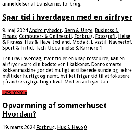
anmeldelser af Danskernes forbrug.
Spar tid i hverdagen med en airfryer
9. maj 2024
Andre nyheder
,
Børn & Unge
,
Business &
Finans
,
Computer- & Onlinespil
,
Forbrug
,
Fotografi
,
Helse
& Fitness
,
Hus & Have
,
Indland
,
Mode & Livsstil
,
Navnestof
,
Sport & Fritid
,
Tech
,
Uddannelse & Karriere
1
I en travl hverdag, hvor tid er en knap ressource, kan en
airfryer være din bedste ven i køkkenet. Denne smarte
køkkenmaskine gør det muligt at tilberede sunde og lækre
måltider hurtigt og nemt, hvilket frigør tid til at fokusere
på andre vigtige ting i livet. Med en airfryer kan …
Læs mere »
Opvarmning af sommerhuset –
Hvordan?
19. marts 2024
Forbrug
,
Hus & Have
0