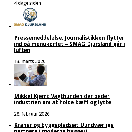
4 dage siden
Pressemeddelelse: Journalistikken flytter
ind på menukortet – SMAG Djursland går i
luften
13. marts 2026
Mikkel Kjerri: Vagthunden der beder
industrien om at holde kæft og lytte
28. februar 2026
Kraner og byggepladser: Uundværlige
partnere i moderne byggeri