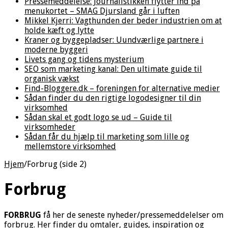
Pressemeddelelse: Journalistikken flytter ind på
menukortet – SMAG Djursland går i luften
Mikkel Kjerri: Vagthunden der beder industrien om at
holde kæft og lytte
Kraner og byggepladser: Uundværlige partnere i
moderne byggeri
Livets gang og tidens mysterium
SEO som marketing kanal: Den ultimate guide til
organisk vækst
Find-Bloggere.dk – foreningen for alternative medier
Sådan finder du den rigtige logodesigner til din
virksomhed
Sådan skal et godt logo se ud – Guide til
virksomheder
Sådan får du hjælp til marketing som lille og
mellemstore virksomhed
Hjem
/
Forbrug (side 2)
Forbrug
FORBRUG
få her de seneste nyheder/pressemeddelelser om
forbrug. Her finder du omtaler, guides, inspiration og