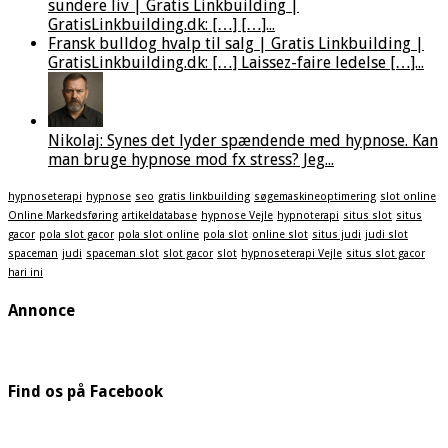
sundere liv | Gratis Linkbuilding |
GratisLinkbuilding.dk: […] […]...
Fransk bulldog hvalp til salg | Gratis Linkbuilding |
GratisLinkbuilding.dk: […] Laissez-faire ledelse […]...
Nikolaj: Synes det lyder spændende med hypnose. Kan
man bruge hypnose mod fx stress? Jeg...
hypnoseterapi
hypnose
seo
gratis linkbuilding
søgemaskineoptimering
slot online
Online Markedsføring
artikeldatabase
hypnose Vejle
hypnoterapi
situs slot
situs
gacor
pola slot gacor
pola slot online
pola slot
online slot
situs judi
judi slot
spaceman
judi
spaceman slot
slot gacor
slot
hypnoseterapi Vejle
situs slot gacor
hari ini
Annonce
Find os på Facebook