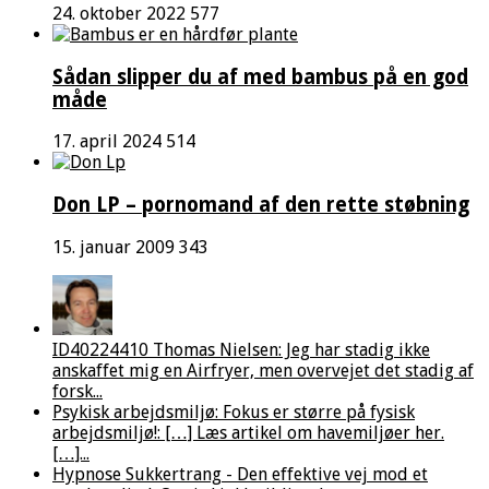
24. oktober 2022
577
Sådan slipper du af med bambus på en god
måde
17. april 2024
514
Don LP – pornomand af den rette støbning
15. januar 2009
343
ID40224410 Thomas Nielsen: Jeg har stadig ikke
anskaffet mig en Airfryer, men overvejet det stadig af
forsk...
Psykisk arbejdsmiljø: Fokus er større på fysisk
arbejdsmiljø!: […] Læs artikel om havemiljøer her.
[…]...
Hypnose Sukkertrang - Den effektive vej mod et