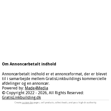
Om Annoncørbetalt indhold
Annoncørbetalt indhold er et annonceformat, der er blevet
til i samarbejde mellem GratisLinkbuildings kommercielle
afdelinger og en annoncør.
Powered by:
Made4Media
© Copyright 2022 - 2026, All Rights Reserved:
GratisLinkbuilding.dk
Create
custom bio
pages, sell products, collect leads, and pass high dr authority.