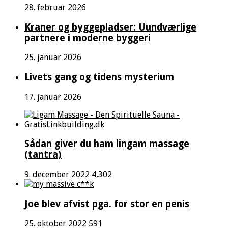
28. februar 2026
Kraner og byggepladser: Uundværlige
partnere i moderne byggeri
25. januar 2026
Livets gang og tidens mysterium
17. januar 2026
Sådan giver du ham lingam massage
(tantra)
9. december 2022
4,302
Joe blev afvist pga. for stor en penis
25. oktober 2022
591