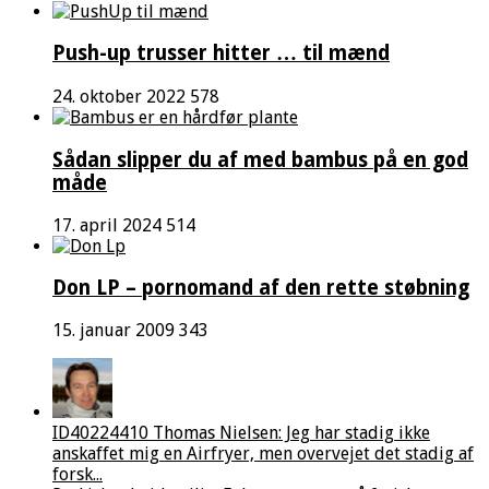
Push-up trusser hitter … til mænd
24. oktober 2022
578
Sådan slipper du af med bambus på en god
måde
17. april 2024
514
Don LP – pornomand af den rette støbning
15. januar 2009
343
ID40224410 Thomas Nielsen: Jeg har stadig ikke
anskaffet mig en Airfryer, men overvejet det stadig af
forsk...