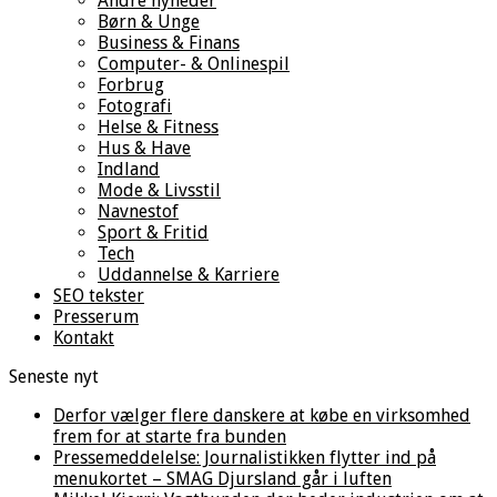
Andre nyheder
Børn & Unge
Business & Finans
Computer- & Onlinespil
Forbrug
Fotografi
Helse & Fitness
Hus & Have
Indland
Mode & Livsstil
Navnestof
Sport & Fritid
Tech
Uddannelse & Karriere
SEO tekster
Presserum
Kontakt
Seneste nyt
Derfor vælger flere danskere at købe en virksomhed
frem for at starte fra bunden
Pressemeddelelse: Journalistikken flytter ind på
menukortet – SMAG Djursland går i luften